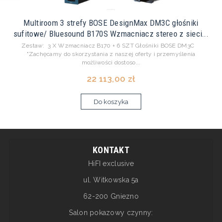
Multiroom 3 strefy BOSE DesignMax DM3C głośniki
sufitowe/ Bluesound B170S Wzmacniacz stereo z sieci...
Zestaw: 3 X Wzmacniacz B170 + 6 SZT Głośniki BOSE DM3C
"Zachęcamy do skorzystania z naszej oferty i przemyślenia
możliwości dostoso...
22 113,00 zł
Do koszyka
KONTAKT
HiFI exclusive
ul. Witkowska 5a
62-200 Gniezno
Salon pokazowy czynny: