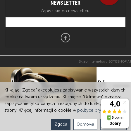
NEWSLETTER
Zapisz się do newslettera
Sklep internetowy SOTESHOP AI
Klikając “Zgoda” akceptujesz zapisywanie wszystkich danych
cookie na twoim urządzeniu. Kliknięcie “Odmowa” oznacza
zapisywanie tylko danych niezbędnych do funkcjonowania
strony. Więcej informacji o cookie w
polityce prywatności
.
Zgoda
Odmowa
Ustawienia