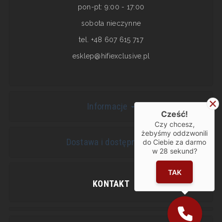
pon-pt: 9:00 - 17:00
sobota nieczynne
tel. +48 607 615 717
esklep@hifiexclusive.pl
Informacje
Cześć!
Czy chcesz,
żebyśmy oddzwonili
Dostawa i dostępność
do Ciebie za darmo
w
28
sekund?
TAK
KONTAKT