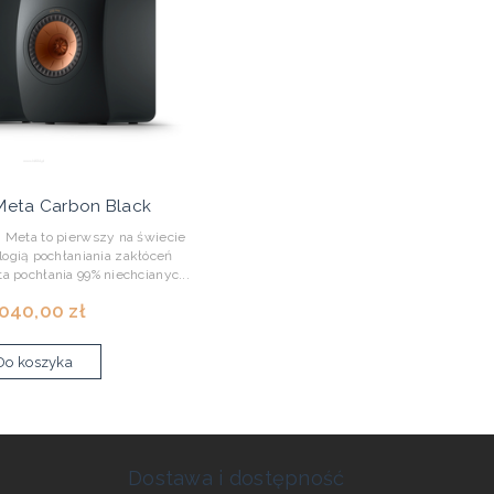
Meta Carbon Black
Meta to pierwszy na świecie
logią pochłaniania zakłóceń
ta pochłania 99% niechcianyc...
 040,00 zł
Do koszyka
Dostawa i dostępność