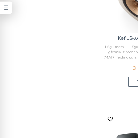
Kef LS50
LS50 meta - LS50 
głośnik z techno
(MAT). Technologia 
3