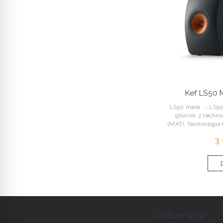
Kef LS50 
LS50 meta - LS50 
głośnik z techno
(MAT). Technologia 
3
Informacje