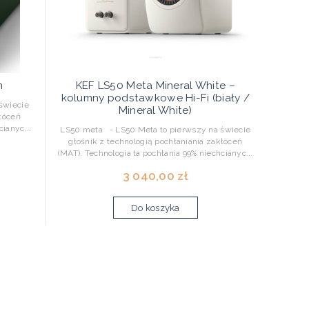
n
KEF LS50 Meta Mineral White –
kolumny podstawkowe Hi-Fi (biały /
świecie
Mineral White)
kłóceń
cianyc...
LS50 meta - LS50 Meta to pierwszy na świecie
głośnik z technologią pochłaniania zakłóceń
(MAT). Technologia ta pochłania 99% niechcianyc...
3 040,00 zł
Do koszyka