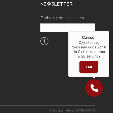
NEWSLETTER
Zapisz się do newslettera
Cześć!
Czy chcesz,
żebyśmy oddzwonili
do Ciebie za darmo
w
28
sekund?
TAK
Sklep internetowy SOTESHOP AI