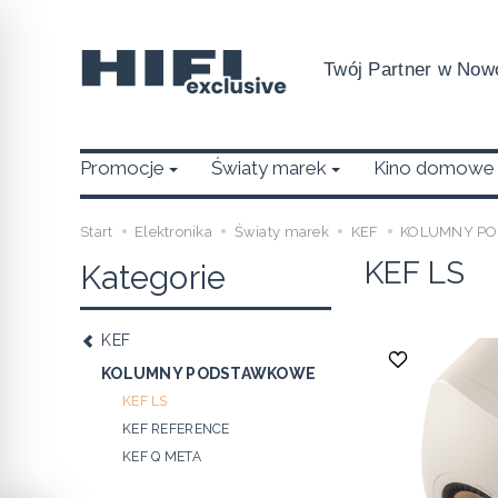
Twój Partner w Nowo
Promocje
Światy marek
Kino domowe
Start
Elektronika
Światy marek
KEF
KOLUMNY P
KEF LS
Kategorie
KEF
KOLUMNY PODSTAWKOWE
KEF LS
KEF REFERENCE
KEF Q META