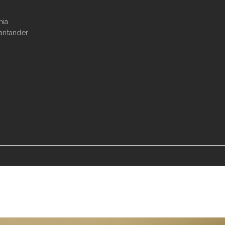
nia
antander