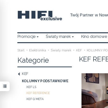
Twój Partner w Nowo
Promocje
Światy marek
Kino domowe
Start
Elektronika
Światy marek
KEF
KOLUMNY P
KEF REF
Kategorie
KEF
KOLUMNY PODSTAWKOWE
KEF LS
KEF REFERENCE
KEF Q META