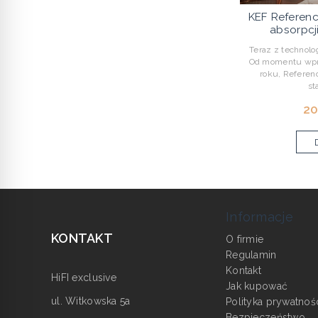
KEF Referenc
absorpcj
Teraz z technolo
Od momentu wpr
roku, Referen
st
20
Informacje
KONTAKT
O firmie
Regulamin
Kontakt
HiFI exclusive
Jak kupować
ul. Witkowska 5a
Polityka prywatnoś
Bezpieczeństwo