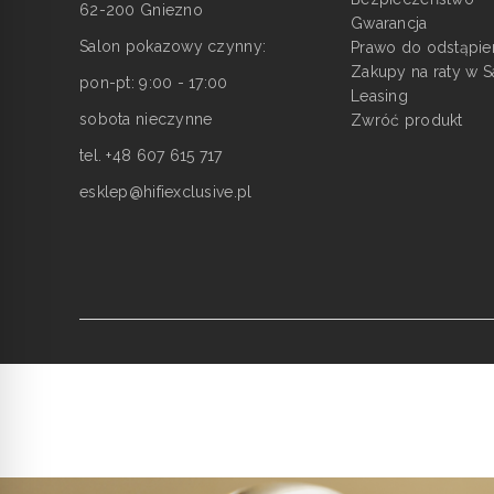
62-200 Gniezno
Gwarancja
Salon pokazowy czynny:
Prawo do odstąpie
Zakupy na raty w S
pon-pt: 9:00 - 17:00
Leasing
sobota nieczynne
Zwróć produkt
tel. +48 607 615 717
esklep@hifiexclusive.pl