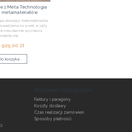
e 1 Meta Technologia
i metamateriałów
gią absorpcji metamateriałów
owadzenia na rynek w 1973
ce nieustannie wyznacza
andardy dla ...
 925,00 zł
Do koszyka
Dostawa i dostępność
Faktury i paragony
Koszty dostawy
Czas realizacji zamówień
Sposoby płatności
ci