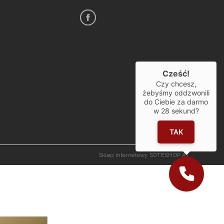
Cześć!
Czy chcesz,
żebyśmy oddzwonili
do Ciebie za darmo
w
28
sekund?
TAK
Sklep internetowy SOTESHOP AI