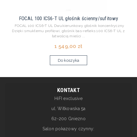
FOCAL 100 ICS6-T UL głośnik ścienny/sufitowy
FOCAL 100 ICS6-T UL Dwukierunkowy głośnik koncentryczny
Dzięki smukłemu profilowi, głośnik bas-refleks 100 ICS6-T UL z
łatwością mieści ...
1 549,00 zł
Do koszyka
KONTAKT
HiFI exclusive
ul. Witkowska 5a
62-200 Gniezno
Salon pokazowy czynny: