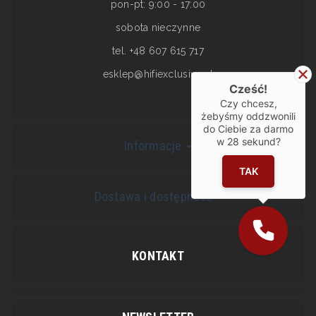
pon-pt: 9:00 - 17:00
sobota nieczynne
tel. +48 607 615 717
esklep@hifiexclusive.pl
Cześć!
Czy chcesz,
żebyśmy oddzwonili
do Ciebie za darmo
w
28
sekund?
Informacje
TAK
Dostawa i dostępność
KONTAKT