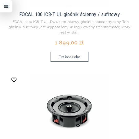
FOCAL 100 IC8-T UL głośnik ścienny / sufitowy
FOCAL 100 IC8-T UL Dwukierunkowy głośnik koncentryczny Ten
głośnik sufitowy jest wyposażony w regulowany transformator, który
jest w sta...
1 899,00 zł
Do koszyka