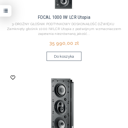
FOCAL 1000 IW LCR Utopia
3-DROŻNY GŁOŚNIK PODTYNKOWY DOSKONAŁOŚĆ DŹWIĘKU
Zamknięty głośnik 1000 IWLCR Utopia z podwójnym wzmacniaczem
zapewnia niezrównaną jakość...
35 990,00 zł
Do koszyka