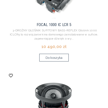
FOCAL 1000 IC LCR 5
3-DROŻNY GŁOŚNIK SUFITOWY BASS-REFLEX Głośnik 1000
ICLCR5 to rozwiązanie kina domowego zainstalowane w suficie,
zapewniające dźwięk o wy...
10 490,00 zł
Do koszyka