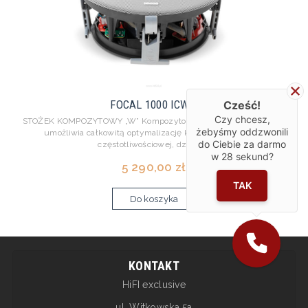
FOCAL 1000 ICW 6
Cześć!
Czy chcesz,
STOŻEK KOMPOZYTOWY „W” Kompozytowy stożek warstwowy „W”
żebyśmy oddzwonili
umożliwia całkowitą optymalizację krzywej odpowiedzi
do Ciebie za darmo
częstotliwościowej, dzięki ...
w
28
sekund?
5 290,00 zł
TAK
Do koszyka
KONTAKT
HiFI exclusive
ul. Witkowska 5a