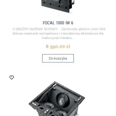
FOCAL 1000 IW 6
2-DROŻNY GŁOŚNIK ŚCIENNY. Zamknięty głośnik 1000 IW6
oferuje naprawdę kompaktową i niewidoczną alternatywę dla
tradycyjnej instalacj...
8 590,00 zł
Do koszyka