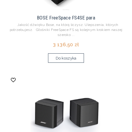
BOSE FreeSpace FS4SE para
Jakość dźwięku Bose, na którą liczysz. Ulepszenia, których
potrzebujesz. Głośniki FreeSpace FS są kolejnym krokiem naszej
szeroko ...
3 136,50 zł
Do koszyka