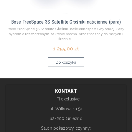
Bose FreeSpace 3S Satellite Głośniki naścienne (para)
Bose FreeSpace 3S Satellite Głośniki naścienne (para) Wysokiej klasy
system o rozszerzonym zakresie pasma, przeznaczony do małych i
średnic...
1 255,00 zł
Do koszyka
KONTAKT
HiFI exclusive
ul. Witkowska 5a
62-200 Gniezno
Salon pokazowy czynny: