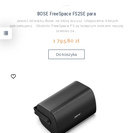
BOSE FreeSpace FS2SE para
Jakość dźwięku Bose, na którą liczysz. Ulepszenia, których
potrzebujesz. Głośniki FreeSpace FS są kolejnym krokiem naszej
szeroko za...
1 795,80 zł
Do koszyka