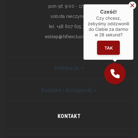
pon-pt: 9:00 - 17:00
Cześć!
sobota nieczynne
Czy chcesz,
żebyśmy oddzwonili
tel. +48 607 615 717
do Ciebie za darmo
w
28
sekund?
esklep@hifiexclusive.pl
TAK
Informacje
Dostawa i dostępność
KONTAKT