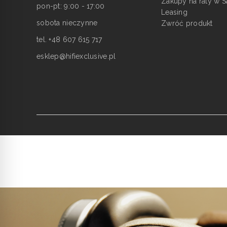
Zakupy na raty w S
pon-pt: 9:00 - 17:00
Leasing
sobota nieczynne
Zwróć produkt
tel. +48 607 615 717
esklep@hifiexclusive.pl