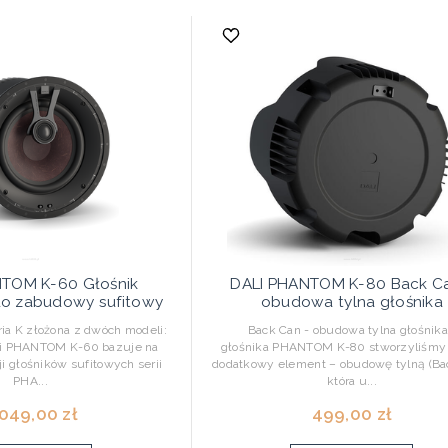
NTOM K-60 Głośnik
DALI PHANTOM K-80 Back Ca
 do zabudowy sufitowy
obudowa tylna głośnika
K złożona z dwóch modeli:
Back Can - obudowa tylna głośnika
 PHANTOM K-60 bazuje na
głośnika PHANTOM K-80 stworzyliśmy
 głośników sufitowych serii
dodatkowy element – obudowę tylną (Ba
PHA...
która u...
 049,00 zł
499,00 zł