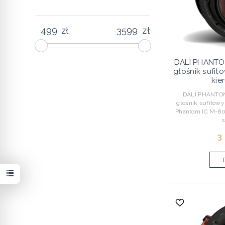
zł
zł
DALI PHANTO
głośnik sufit
kie
DALI PHANTOM 
głośnik sufitow
Phantom IC M-80 
s
3