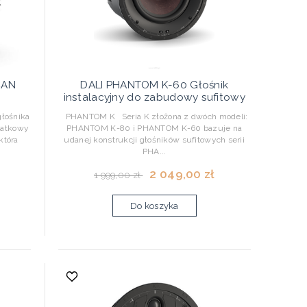
CAN
DALI PHANTOM K-60 Głośnik
instalacyjny do zabudowy sufitowy
głośnika
PHANTOM K Seria K złożona z dwóch modeli:
datkowy
PHANTOM K-80 i PHANTOM K-60 bazuje na
która
udanej konstrukcji głośników sufitowych serii
PHA...
2 049,00 zł
1 999,00 zł
Do koszyka