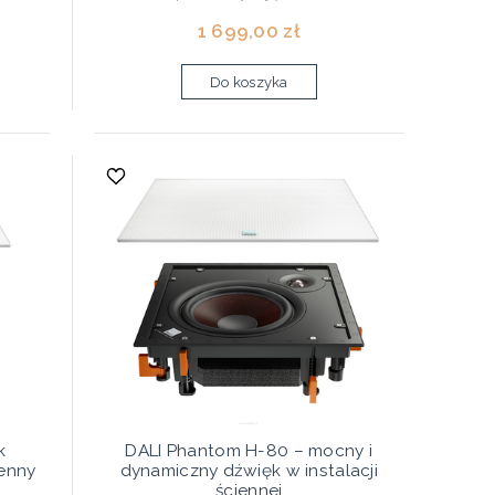
1 699,00 zł
Do koszyka
k
DALI Phantom H-80 – mocny i
ienny
dynamiczny dźwięk w instalacji
ściennej