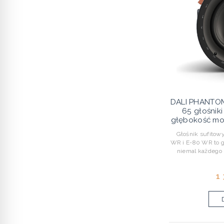
DALI PHANTOM 
65 głośniki
głębokość mon
Głośnik sufitow
WR i E-80 WR to g
niemal każdego 
1