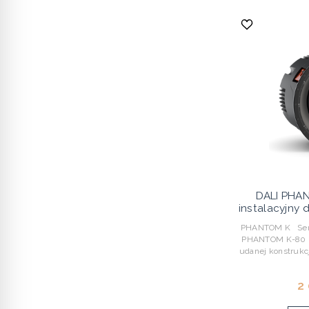
DALI PHA
instalacyjny
PHANTOM K Seria 
PHANTOM K-80 i
udanej konstrukcji
2