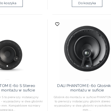
Do koszyka
Do koszyka
TOM E-60 S Stereo
DALI PHANTOM E-60 Głośnik
 montażu w suficie
montażu w suficie
 to pierwszy instalacyjny
Głośnik do montażu w suficie PHANTOM
I - wyposażony w dwa głośniki
to pierwszy instalacyjny głośnik stereo
 mm. Kompaktowe rozmiary
wyposażony w dwa głośniki wysokoton
sprawiają...
mm....