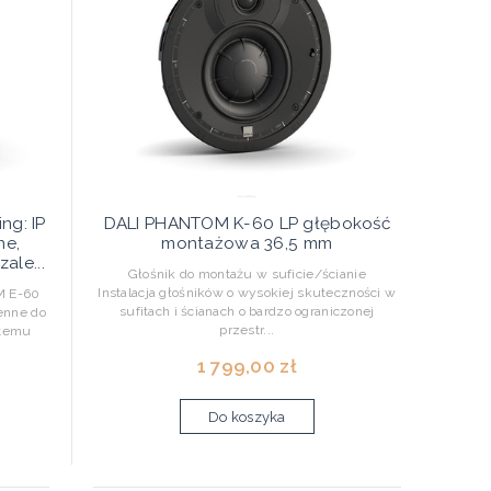
ng: IP
DALI PHANTOM K-60 LP głębokość
ne,
montażowa 36,5 mm
ale...
Głośnik do montażu w suficie/ścianie
Instalacja głośników o wysokiej skuteczności w
M E-60
sufitach i ścianach o bardzo ograniczonej
enne do
przestr...
stemu
1 799,00 zł
Do koszyka