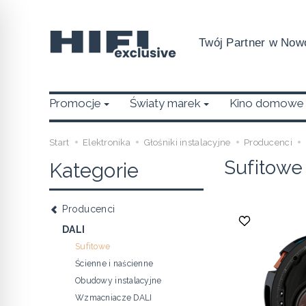
Twój Partner w Nowo
Promocje
Światy marek
Kino domowe
Start
Elektronika
Głośniki instalacyjne
Producenci
Sufitowe
Kategorie
Producenci
DALI
Sufitowe
Ścienne i naścienne
Obudowy instalacyjne
Wzmacniacze DALI