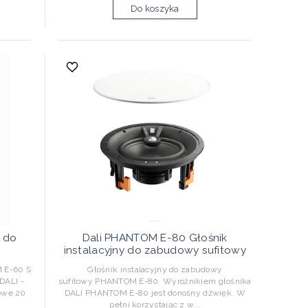
Do koszyka
 do
Dali PHANTOM E-80 Głośnik
instalacyjny do zabudowy sufitowy
 E-60 S
Głośnik instalacyjny do zabudowy
 DALI -
sufitowy PHANTOM E-80 Wyróżnikiem głośnika
owe 20
DALI PHANTOM E-80 jest donośny dźwięk. W
pełni korzystając z w...