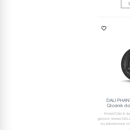
DALI PHAN
Głośnik do
PHANTOM E-60 S
głośnik stereo DAL
wysokotonowe 20