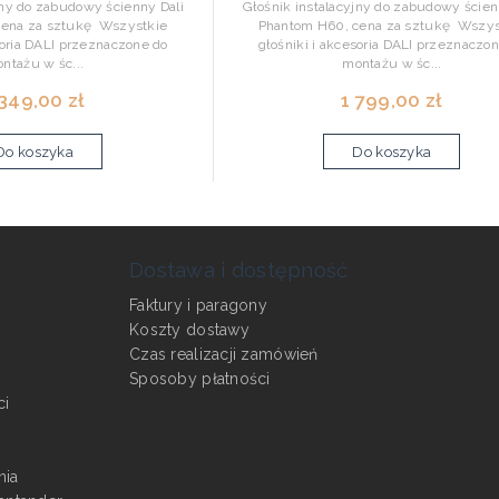
jny do zabudowy ścienny Dali
Głośnik instalacyjny do zabudowy ścien
cena za sztukę Wszystkie
Phantom H60, cena za sztukę Wszys
soria DALI przeznaczone do
głośniki i akcesoria DALI przeznaczo
ntażu w śc...
montażu w śc...
 349,00 zł
1 799,00 zł
Do koszyka
Do koszyka
Dostawa i dostępność
Faktury i paragony
Koszty dostawy
Czas realizacji zamówień
Sposoby płatności
ci
nia