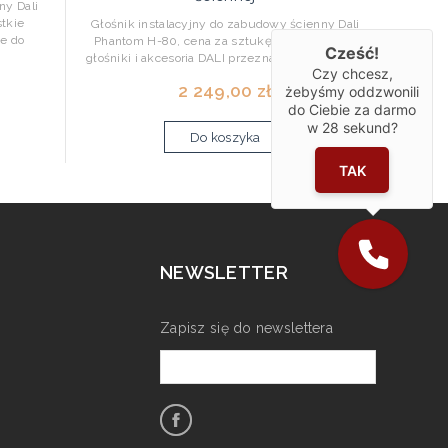
ny Dali
tkie
Głośnik instalacyjny do zabudowy ścienny Dali
ne do
Phantom H-80, cena za sztukę Wszystkie
Cześć!
głośniki i akcesoria DALI przeznaczone do mon...
Czy chcesz,
2 249,00 zł
żebyśmy oddzwonili
do Ciebie za darmo
w
28
sekund?
Do koszyka
TAK
NEWSLETTER
Zapisz się do newslettera