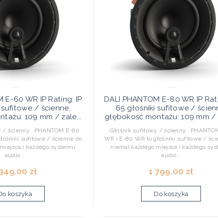
E-60 WR IP Rating: IP
DALI PHANTOM E-80 WR IP Rati
 sufitowe / ścienne,
65 głośniki sufitowe / ścien
tażu: 109 mm / zale...
głębokość montażu: 109 mm / z
y / ścienny PHANTOM E-60
Głośnik sufitowy / ścienny PHANTO
łośniki sufitowe / ścienne do
WR i E-80 WR to głośniki sufitowe / ści
miejsca i każdego systemu
niemal każdego miejsca i każdego sy
audio...
audio...
 349,00 zł
1 799,00 zł
Do koszyka
Do koszyka