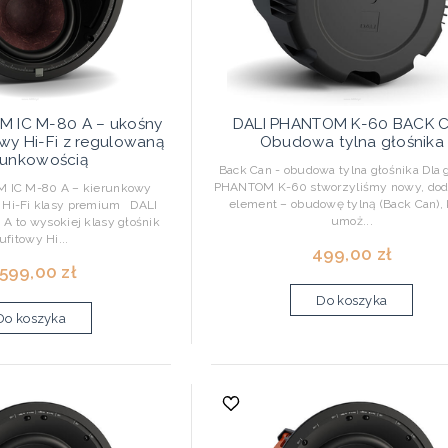
M IC M-80 A – ukośny
DALI PHANTOM K-60 BACK 
owy Hi-Fi z regulowaną
Obudowa tylna głośnika
runkowością
Back Can - obudowa tylna głośnika Dla 
PHANTOM K-60 stworzyliśmy nowy, do
IC M-80 A – kierunkowy
element – obudowę tylną (Back Can), 
y Hi-Fi klasy premium DALI
umoż...
A to wysokiej klasy głośnik
ufitowy Hi...
499,00 zł
 599,00 zł
Do koszyka
Do koszyka