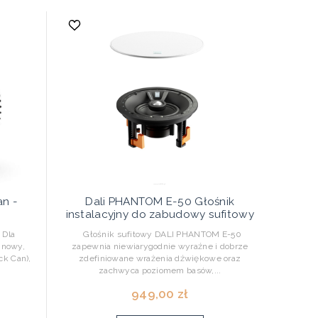
n -
Dali PHANTOM E-50 Głośnik
instalacyjny do zabudowy sufitowy
 Dla
Głośnik sufitowy DALI PHANTOM E-50
 nowy,
zapewnia niewiarygodnie wyraźne i dobrze
ck Can),
zdefiniowane wrażenia dźwiękowe oraz
zachwyca poziomem basów,...
949,00 zł