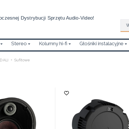
czesnej Dystrybucji Sprzętu Audio-Video!
Wys
Stereo
Kolumny hi-fi
Głośniki instalacyjne
DALI
Sufitowe