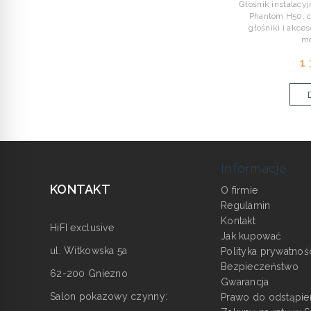
Głośnik instalacy
Phantom H50, 
głośniki i akce
mo
1
Informacje
KONTAKT
O firmie
Regulamin
Kontakt
HiFI exclusive
Jak kupować
ul. Witkowska 5a
Polityka prywatnoś
Bezpieczeństwo
62-200 Gniezno
Gwarancja
Salon pokazowy czynny:
Prawo do odstąpie