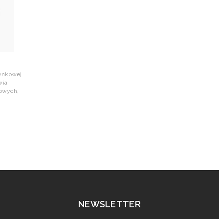
ynkowej
wia
owych,
NEWSLETTER