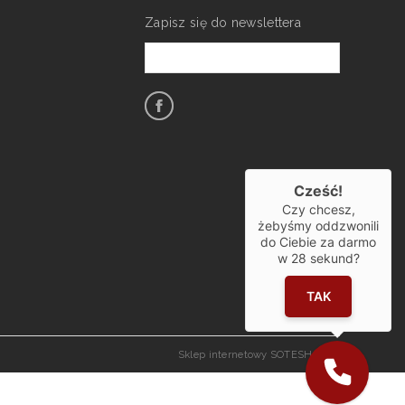
Zapisz się do newslettera
Cześć!
Czy chcesz,
żebyśmy oddzwonili
do Ciebie za darmo
w
28
sekund?
TAK
Sklep internetowy SOTESHOP AI