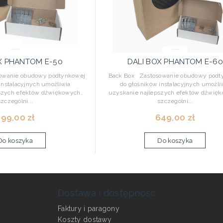
X PHANTOM E-50
DALI BOX PHANTOM E-60
wanie obudowy podtynkowej
Back Box Zastosowanie obudowy podt
instalacyjnych umożliwia
do głośników instalacyjnych umożli
szych efektów dźwiękowych,
uzyskanie najlepszych efektów dźwięk
szczególni...
szczególni...
99,00 zł
649,00 zł
Do koszyka
Do koszyka
Dostawa i dostępność
Faktury i paragony
Koszty dostawy