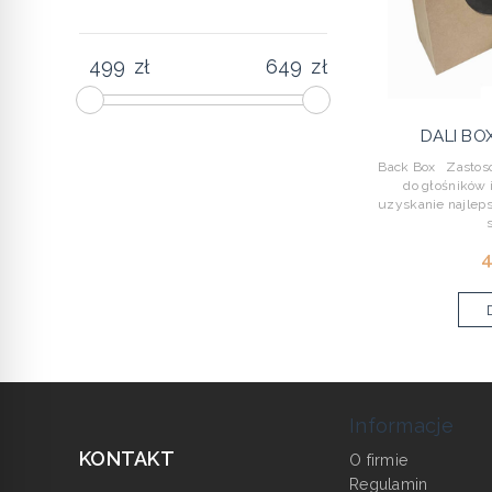
zł
zł
DALI BO
Back Box Zastoso
do głośników 
uzyskanie najlep
4
Informacje
KONTAKT
O firmie
Regulamin