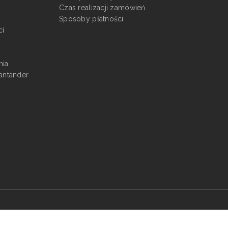
Czas realizacji zamówień
Sposoby płatności
ci
nia
antander