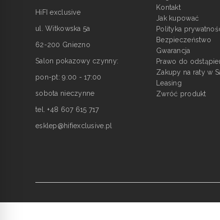
Kontakt
HiFI exclusive
Jak kupować
ul. Witkowska 5a
Polityka prywatnoś
Bezpieczeństwo
62-200 Gniezno
Gwarancja
Salon pokazowy czynny:
Prawo do odstąpie
Zakupy na raty w S
pon-pt: 9:00 - 17:00
Leasing
sobota nieczynne
Zwróć produkt
tel. +48 607 615 717
esklep@hifiexclusive.pl