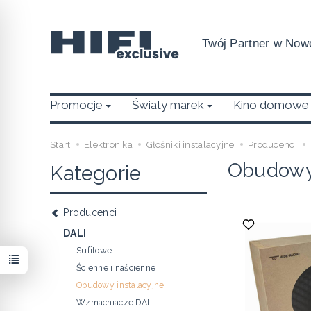
Twój Partner w Nowo
Promocje
Światy marek
Kino domowe
Start
Elektronika
Głośniki instalacyjne
Producenci
Obudowy 
Kategorie
Producenci
DALI
Sufitowe
Ścienne i naścienne
Obudowy instalacyjne
Wzmacniacze DALI