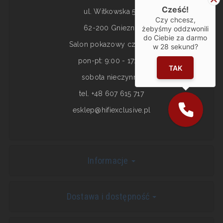
Cześć!
ul. Witkowska 5a
Czy chcesz,
62-200 Gniezno
żebyśmy oddzwonili
do Ciebie za darmo
Salon pokazowy czynny:
w
28
sekund?
pon-pt: 9:00 - 17:00
TAK
sobota nieczynne
tel. +48 607 615 717
esklep@hifiexclusive.pl
Informacje
Dostawa i dostępność