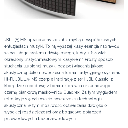
JBL L75 MS opracowany został z myślą o współczesnych
entuzjastach muzyki. To najwyższej klasy esencja naprawdę
wspaniałego systemu dźwiękowego, który już został
określony „natychmiastowym klasykiem”. Prosty sposób
słuchania ulubionej muzyki bez poświęcania jakości
akustycznej. Jako nowoczesna forma tradycyjnego systemu
Hi-Fi, JBL L75 MS czerpie inspirację z serii JBL Classic, z
którą dzieli obudowę z forniru z drewna orzechowego i
czarną piankową maskownicę Quadrex. Za tym wyglądem
retro kryje się całkowicie nowoczesna technologia
akustyczna, w tym możliwość odtwarzania dźwięku o
wysokiej rozdzielczości oraz bogactwo połączeń
przewodowych i bezprzewodowych.