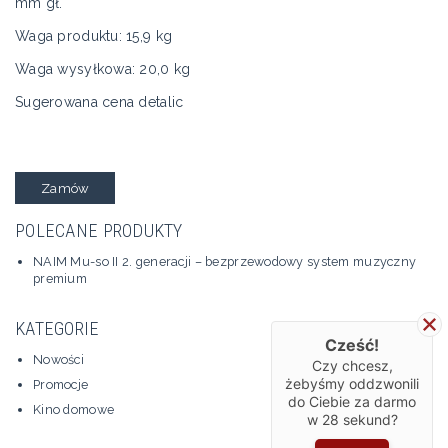
mm gł.
Waga produktu: 15,9 kg
Waga wysyłkowa: 20,0 kg
Sugerowana cena detalic
Zamów
POLECANE PRODUKTY
NAIM Mu-so II 2. generacji – bezprzewodowy system muzyczny
premium
KATEGORIE
Cześć!
Nowości
Czy chcesz,
żebyśmy oddzwonili
Promocje
do Ciebie za darmo
Kino domowe
w
28
sekund?