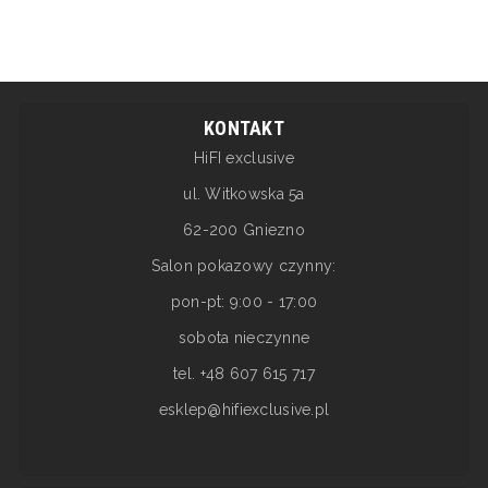
KONTAKT
HiFI exclusive
ul. Witkowska 5a
62-200 Gniezno
Salon pokazowy czynny:
pon-pt: 9:00 - 17:00
sobota nieczynne
tel. +48 607 615 717
esklep@hifiexclusive.pl