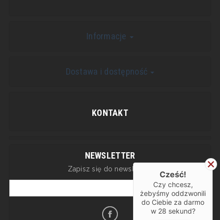
Informacje
Dostawa i dostępność
KONTAKT
NEWSLETTER
Zapisz się do newslettera
Cześć!
Czy chcesz,
żebyśmy oddzwonili
do Ciebie za darmo
w
28
sekund?