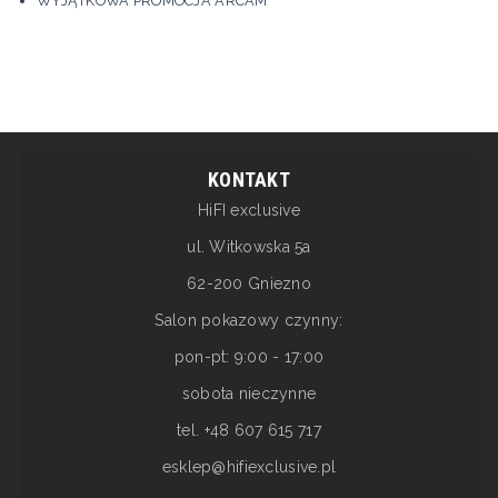
WYJĄTKOWA PROMOCJA ARCAM
KONTAKT
HiFI exclusive
ul. Witkowska 5a
62-200 Gniezno
Salon pokazowy czynny:
pon-pt: 9:00 - 17:00
sobota nieczynne
tel. +48 607 615 717
esklep@hifiexclusive.pl