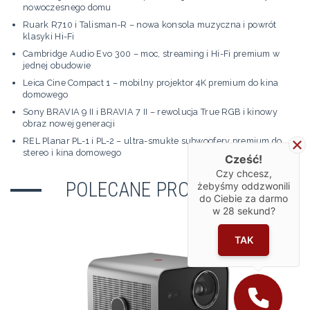
nowoczesnego domu
Ruark R710 i Talisman-R – nowa konsola muzyczna i powrót
klasyki Hi-Fi
Cambridge Audio Evo 300 – moc, streaming i Hi-Fi premium w
jednej obudowie
Leica Cine Compact 1 – mobilny projektor 4K premium do kina
domowego
Sony BRAVIA 9 II i BRAVIA 7 II – rewolucja True RGB i kinowy
obraz nowej generacji
REL Planar PL-1 i PL-2 – ultra-smukłe subwoofery premium do
stereo i kina domowego
Cześć!
Czy chcesz,
POLECANE PRODUKTY
żebyśmy oddzwonili
do Ciebie za darmo
w
28
sekund?
TAK