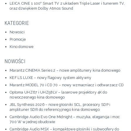
LEICA CINE 1 100" Smart TV z układem Triple Laser i tunerem TV,
oraz dźwiękiem Dolby Atmos Sound
KATEGORIE
Nowości
Promocje
Kino domowe
NOWOŚCI
Marantz CINEMA Series 2 – nowe amplitunery kina domowego
KEF LS LUXE – nowy flagowy system aktywny
Marantz MODEL 70 i CD 70 – nowy wzmacniacz i odtwarzacz CD
Optoma UHZ67 i UHZ58LV – laserowe projektory 4K do
nowoczesnego kina domowego
JBL Synthesis 2026 – nowe głośniki SCL, procesory SDP i
amplituner SDR do referencyjnego kina domowego
Cambridge Audio Evo One Midnight – muzyka, elegancja i moc
700 W w jednej obudowie
Cambridge Audio MSX – kompaktowe głośniki i subwoofery do