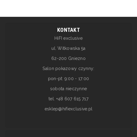
KONTAKT
HiFI exclusive
ul. Witkowska 5a
62-200 Gniezno
Salon pokazowy czynny:
pon-pt: 9:00 - 17:00
sobota nieczynne
tel. +48 607 615 717
esklep@hifiexclusive.pl