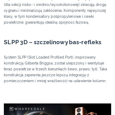
(dla sekcji nisko- i średnio/wysokotonowej) skracają drogę
sygnału i minimalizują zakłócenia. Komponenty najwyższej
klasy, w tym kondensatory polipropylenowe i cewki
powietrzne, gwarantują idealną spójność fazową.
SLPP 3D – szczelinowy bas-refleks
System SLPP (Slot Loaded Profiled Port), inspirowany
konstrukcją Gilberta Briggsa, został ulepszony i wentyluje
teraz powietrze w trzech kierunkach (lewo, prawo, tył). Taka
konstrukcja zapewnia jeszcze lepszą integrację z
pomieszczeniem i mniej wrażliwości na ustawienie kolumn.