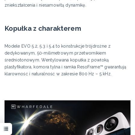
zniekształcenia i niesamowitą dynamikę.
Kopułka z charakterem
Modele EVO 5.2, 5.3 i 5.4 to konstrukcje trójdrożne z
dedykowanym, 50-milimetrowym przetwornikiem
średniotonowym. Wentylowana kopułka z powłoką
plastyfikatora, komora tylna i ramka ResoFrame™ gwarantują
klarowność i naturalność w zakresie 800 Hz – 5 kHz.