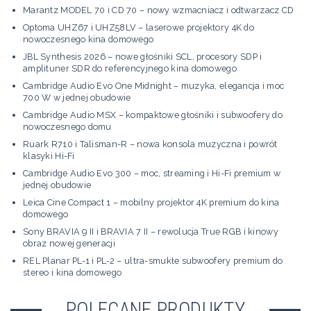
Marantz MODEL 70 i CD 70 – nowy wzmacniacz i odtwarzacz CD
Optoma UHZ67 i UHZ58LV – laserowe projektory 4K do
nowoczesnego kina domowego
JBL Synthesis 2026 – nowe głośniki SCL, procesory SDP i
amplituner SDR do referencyjnego kina domowego
Cambridge Audio Evo One Midnight – muzyka, elegancja i moc
700 W w jednej obudowie
Cambridge Audio MSX – kompaktowe głośniki i subwoofery do
nowoczesnego domu
Ruark R710 i Talisman-R – nowa konsola muzyczna i powrót
klasyki Hi-Fi
Cambridge Audio Evo 300 – moc, streaming i Hi-Fi premium w
jednej obudowie
Leica Cine Compact 1 – mobilny projektor 4K premium do kina
domowego
Sony BRAVIA 9 II i BRAVIA 7 II – rewolucja True RGB i kinowy
obraz nowej generacji
REL Planar PL-1 i PL-2 – ultra-smukłe subwoofery premium do
stereo i kina domowego
POLECANE PRODUKTY