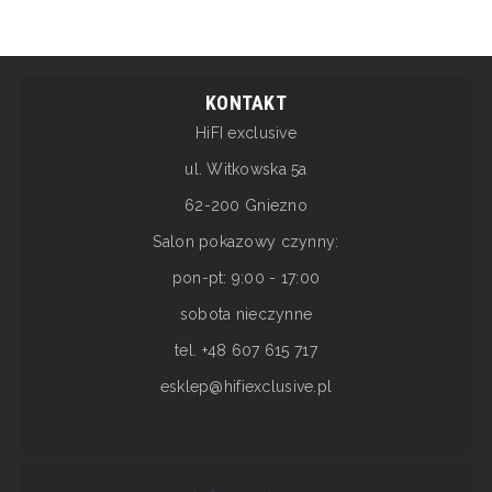
KONTAKT
HiFI exclusive
ul. Witkowska 5a
62-200 Gniezno
Salon pokazowy czynny:
pon-pt: 9:00 - 17:00
sobota nieczynne
tel. +48 607 615 717
esklep@hifiexclusive.pl