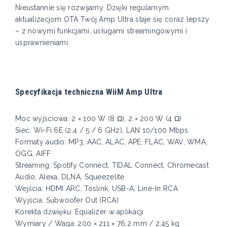
Nieustannie się rozwijamy. Dzięki regularnym
aktualizacjom OTA Twój Amp Ultra staje się coraz lepszy
– z nowymi funkcjami, usługami streamingowymi i
usprawnieniami.
Specyfikacja techniczna WiiM Amp Ultra
Moc wyjściowa: 2 × 100 W (8 Ω), 2 × 200 W (4 Ω)
Sieć: Wi-Fi 6E (2,4 / 5 / 6 GHz), LAN 10/100 Mbps
Formaty audio: MP3, AAC, ALAC, APE, FLAC, WAV, WMA,
OGG, AIFF
Streaming: Spotify Connect, TIDAL Connect, Chromecast
Audio, Alexa, DLNA, Squeezelite
Wejścia: HDMI ARC, Toslink, USB-A, Line-In RCA
Wyjścia: Subwoofer Out (RCA)
Korekta dźwięku: Equalizer w aplikacji
Wymiary / Waga: 200 × 211 × 76,2 mm / 2,45 kg