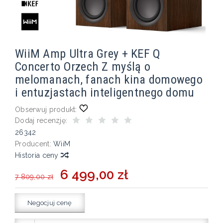
WiiM Amp Ultra Grey + KEF Q
Concerto Orzech Z myślą o
melomanach, fanach kina domowego
i entuzjastach inteligentnego domu
Obserwuj produkt:
Dodaj recenzję:
26342
Producent:
WiiM
Historia ceny
6 499,00 zł
7 809,00 zł
Negocjuj cenę