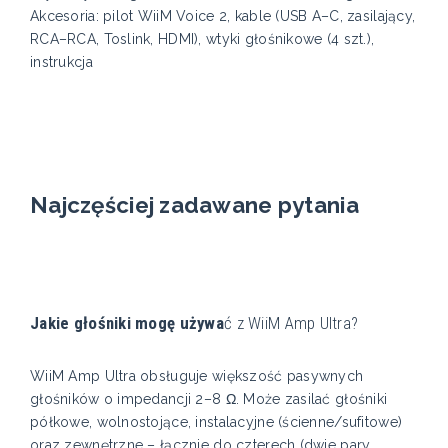
Akcesoria: pilot WiiM Voice 2, kable (USB A–C, zasilający,
RCA–RCA, Toslink, HDMI), wtyki głośnikowe (4 szt.),
instrukcja
Najczęściej zadawane pytania
Jakie głośniki mogę używa
ć z WiiM Amp Ultra?
WiiM Amp Ultra obsługuje większość pasywnych
głośników o impedancji 2–8 Ω. Może zasilać głośniki
półkowe, wolnostojące, instalacyjne (ścienne/sufitowe)
oraz zewnętrzne – łącznie do czterech (dwie pary