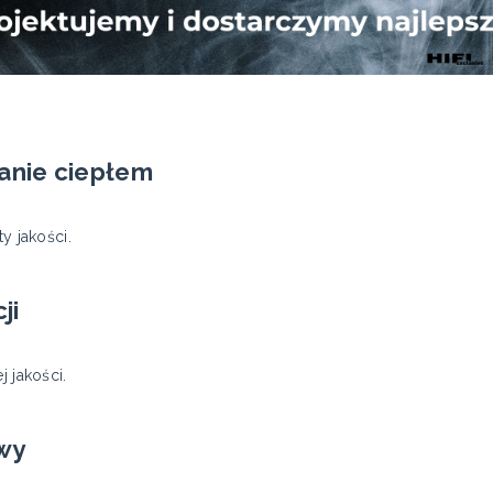
nie ciepłem
y jakości.
ji
j jakości.
wy