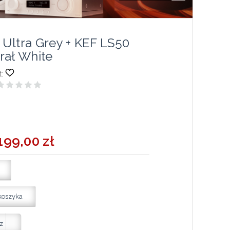
Ultra Grey + KEF LS50
rał White
:
199,00 zł
koszyka
z