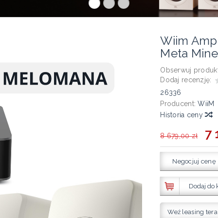
Wiim Amp 
Meta Mine
Obserwuj produkt
Dodaj recenzję:
26336
Producent:
WiiM
Historia ceny
7 
8 679,00 zł
Negocjuj cenę
Dodaj do 
Weź leasing tera