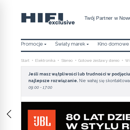
Twój Partner w Nowo
Promocje
Światy marek
Kino domowe
Start
Elektronika
Stereo
Gotowe zestawy stereo
Wi
Jeśli masz wątpliwości lub trudności w podjęci
najlepsze rozwiązanie.
Nie wahaj się skontaktowa
09:00 - 17:00