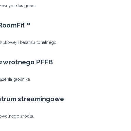
czesnym designem.
 RoomFit™
iękowej i balansu tonalnego.
a zwrotnego PFFB
ążenia głośnika.
ntrum streamingowe
owolnego źródła.