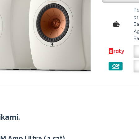
Pł
pr
Ba
Ag
Ba
ikami.
M Amp Ultra ( 1 szt)