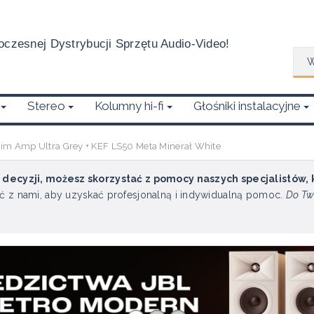
czesnej Dystrybucji Sprzętu Audio-Video!
Wys
Stereo
Kolumny hi-fi
Głośniki instalacyjne
im Amp Ultra Grey + KEF LS50 Meta Minerał White
u decyzji, możesz skorzystać z pomocy naszych specjalistów,
ć z nami, aby uzyskać profesjonalną i indywidualną pomoc.
Do Tw