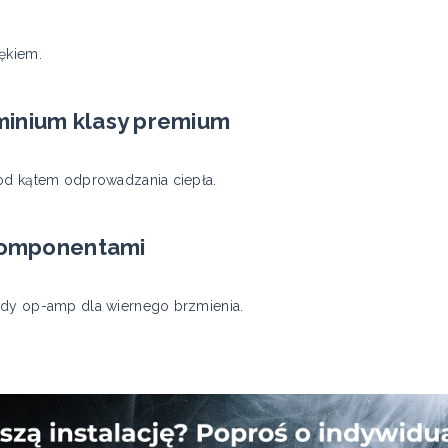
ękiem.
minium klasy premium
pod kątem odprowadzania ciepła.
 komponentami
ady op-amp dla wiernego brzmienia.