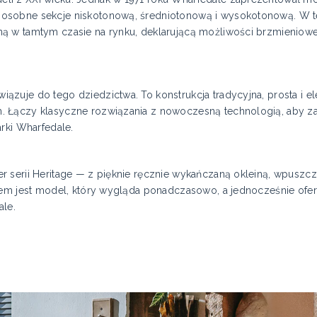
osobne sekcje niskotonową, średniotonową i wysokotonową. W t
ną w tamtym czasie na rynku, deklarującą możliwości brzmienio
zuje do tego dziedzictwa. To konstrukcja tradycyjna, prosta i e
. Łączy klasyczne rozwiązania z nowoczesną technologią, aby z
rki Wharfedale.
r serii Heritage — z pięknie ręcznie wykańczaną okleiną, wpus
ktem jest model, który wygląda ponadczasowo, a jednocześnie o
ale.