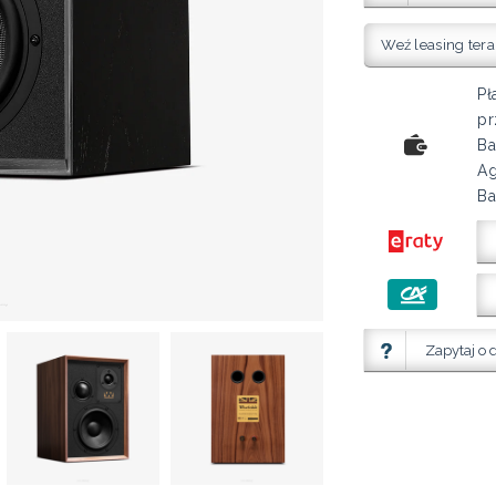
Weź leasing tera
Pł
pr
Ba
Ag
Ba
Zapytaj o 