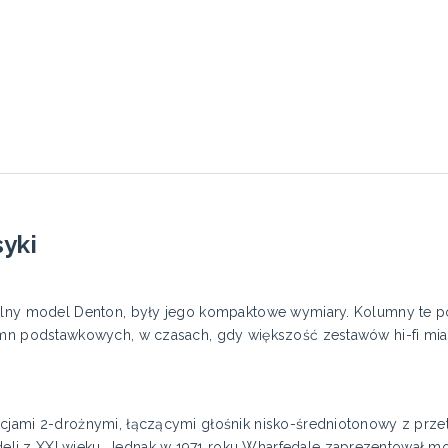
syki
inalny model Denton, były jego kompaktowe wymiary. Kolumny te
umn podstawkowych, w czasach, gdy większość zestawów hi-fi miał
kcjami 2-drożnymi, łączącymi głośnik nisko-średniotonowy z pr
li z XXI wieku. Jednak w 1971 roku Wharfedale zaprezentował 