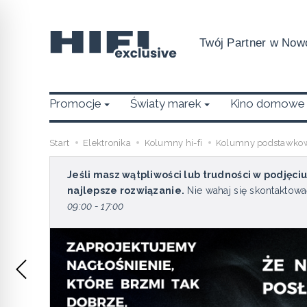
Twój Partner w Nowo
Promocje
Światy marek
Kino domowe
Start
Elektronika
Kolumny hi-fi
Kolumny podstawko
Jeśli masz wątpliwości lub trudności w podjęci
najlepsze rozwiązanie.
Nie wahaj się skontaktowa
09:00 - 17:00