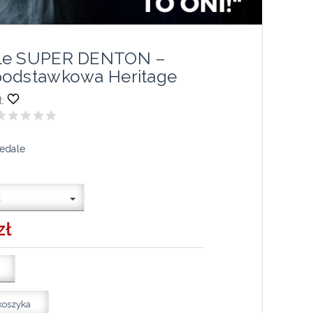
le SUPER DENTON –
podstawkowa Heritage
:
edale
k
zł
koszyka