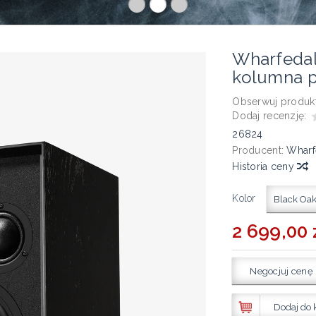
Wharfeda
kolumna 
Obserwuj produkt
Dodaj recenzję:
26824
Producent:
Wharf
Historia ceny
Kolor
Black Oa
2 699,00 
Negocjuj cenę
Dodaj do 