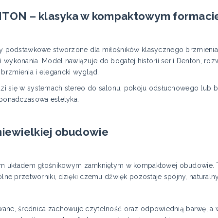
TON – klasyka w kompaktowym formaci
podstawkowe stworzone dla miłośników klasycznego brzmienia hi
 wykonania. Model nawiązuje do bogatej historii serii Denton, rozw
 brzmienia i elegancki wygląd.
dzi się w systemach stereo do salonu, pokoju odsłuchowego lub b
i ponadczasowa estetyka.
niewielkiej obudowie
 układem głośnikowym zamkniętym w kompaktowej obudowie. Tak
e przetworniki, dzięki czemu dźwięk pozostaje spójny, naturaln
owane, średnica zachowuje czytelność oraz odpowiednią barwę, a w