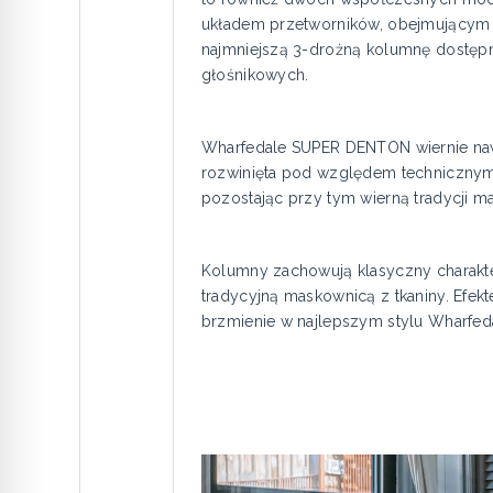
układem przetworników, obejmującym 
najmniejszą 3-drożną kolumnę dostęp
głośnikowych.
Wharfedale SUPER DENTON wiernie nawią
rozwinięta pod względem technicznym
pozostając przy tym wierną tradycji ma
Kolumny zachowują klasyczny charakte
tradycyjną maskownicą z tkaniny. Efe
brzmienie w najlepszym stylu Wharfed