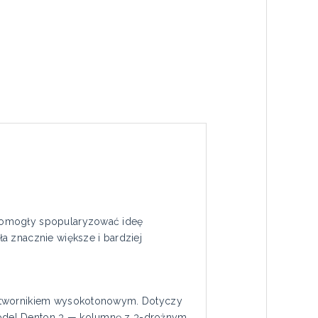
 pomogły spopularyzować ideę
a znacznie większe i bardziej
zetwornikiem wysokotonowym. Dotyczy
model Denton 3 — kolumnę z 3-drożnym