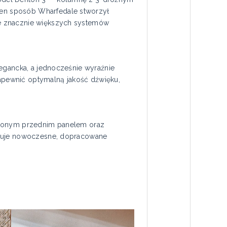
en sposób Wharfedale stworzył
we znacznie większych systemów
legancka, a jednocześnie wyraźnie
apewnić optymalną jakość dźwięku,
zczonym przednim panelem oraz
feruje nowoczesne, dopracowane