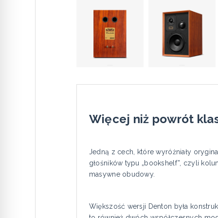
Więcej niż powrót kla
Jedną z cech, które wyróżniały oryg
głośników typu „bookshelf”, czyli kol
masywne obudowy.
Większość wersji Denton była konstru
to również dwóch współczesnych mode