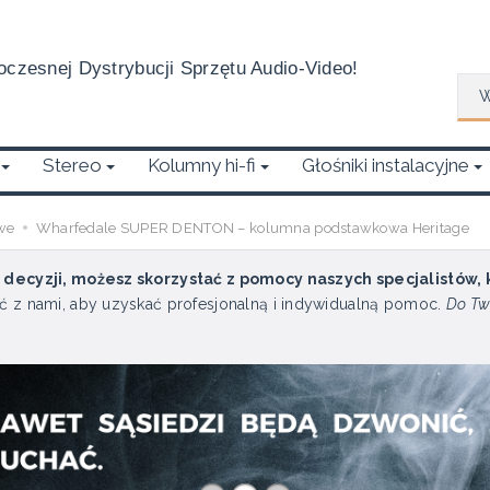
czesnej Dystrybucji Sprzętu Audio-Video!
Wys
Stereo
Kolumny hi-fi
Głośniki instalacyjne
we
Wharfedale SUPER DENTON – kolumna podstawkowa Heritage
u decyzji, możesz skorzystać z pomocy naszych specjalistów,
ć z nami, aby uzyskać profesjonalną i indywidualną pomoc.
Do Tw