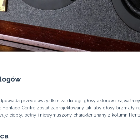
alogów
owiada przede wszystkim za dialogi, głosy aktorów i najważniejs
eritage Centre został zaprojektowany tak, aby głosy brzmiały nat
wuje ciepły, pełny i niewymuszony charakter znany z kolumn Herit
ica