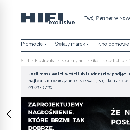
Twój Partner w Nowo
Promocje
Światy marek
Kino domowe
Start
Elektronika
Kolumny hi-fi
Głośniki centralne
Jeśli masz wątpliwości lub trudności w podjęci
najlepsze rozwiązanie.
Nie wahaj się skontaktowa
09:00 - 17:00