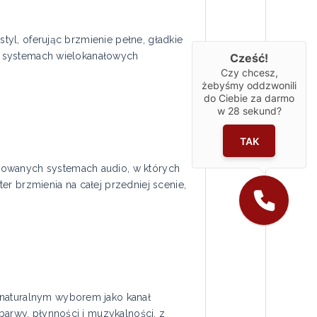
styl, oferując brzmienie pełne, gładkie
y w systemach wielokanałowych
Cześć!
Czy chcesz,
żebyśmy oddzwonili
do Ciebie za darmo
w
28
sekund?
TAK
dowanych systemach audio, w których
r brzmienia na całej przedniej scenie,
 naturalnym wyborem jako kanał
barwy, płynności i muzykalności, z