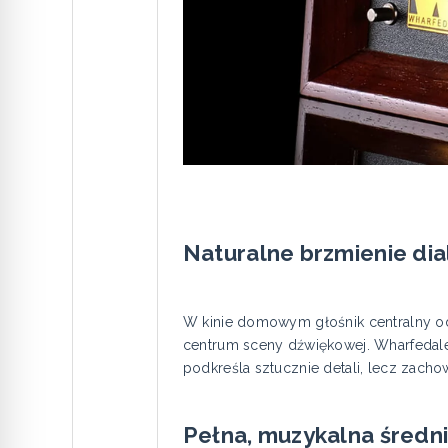
Naturalne brzmienie di
W kinie domowym głośnik centralny odp
centrum sceny dźwiękowej. Wharfedale H
podkreśla sztucznie detali, lecz zacho
Pełna, muzykalna średn