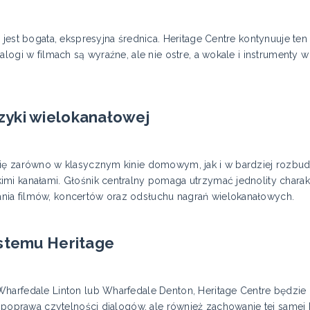
jest bogata, ekspresyjna średnica. Heritage Centre kontynuuje ten 
alogi w filmach są wyraźne, ale nie ostre, a wokale i instrument
yki wielokanałowej
się zarówno w klasycznym kinie domowym, jak i w bardziej rozbu
i kanałami. Głośnik centralny pomaga utrzymać jednolity charakte
ia filmów, koncertów oraz odsłuchu nagrań wielokanałowych.
ystemu Heritage
Wharfedale Linton lub Wharfedale Denton, Heritage Centre będzie
o poprawa czytelności dialogów, ale również zachowanie tej samej 