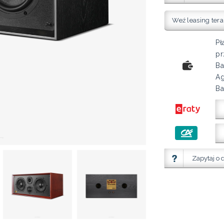
Weź leasing tera
Pł
pr
Ba
Ag
Ba
Zapytaj o 