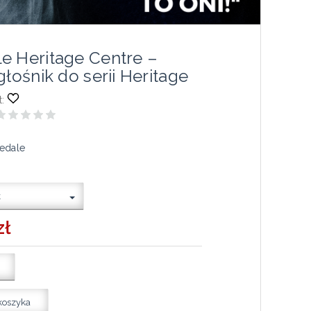
e Heritage Centre –
głośnik do serii Heritage
:
edale
k
zł
koszyka