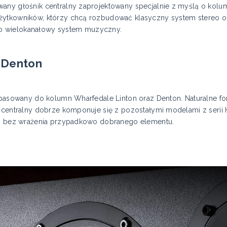
any głośnik centralny zaprojektowany specjalnie z myślą o kolum
żytkowników, którzy chcą rozbudować klasyczny system stereo o
o wielokanałowy system muzyczny.
i Denton
dopasowany do kolumn Wharfedale Linton oraz Denton. Naturalne for
k centralny dobrze komponuje się z pozostałymi modelami z serii 
ny, bez wrażenia przypadkowo dobranego elementu.