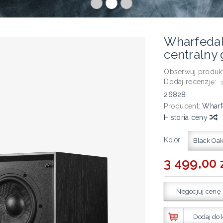
Wharfedal
centralny 
Obserwuj produkt
Dodaj recenzję:
26828
Producent:
Wharf
Historia ceny
Kolor
Black Oa
3 499,00 
Negocjuj cenę
Dodaj do 