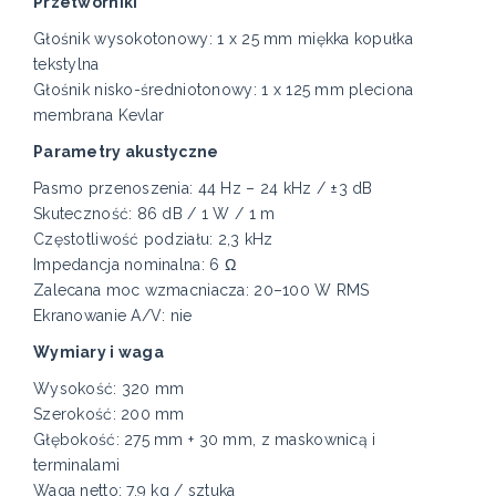
Przetworniki
Głośnik wysokotonowy: 1 x 25 mm miękka kopułka
tekstylna
Głośnik nisko-średniotonowy: 1 x 125 mm pleciona
membrana Kevlar
Parametry akustyczne
Pasmo przenoszenia: 44 Hz – 24 kHz / ±3 dB
Skuteczność: 86 dB / 1 W / 1 m
Częstotliwość podziału: 2,3 kHz
Impedancja nominalna: 6 Ω
Zalecana moc wzmacniacza: 20–100 W RMS
Ekranowanie A/V: nie
Wymiary i waga
Wysokość: 320 mm
Szerokość: 200 mm
Głębokość: 275 mm + 30 mm, z maskownicą i
terminalami
Waga netto: 7,9 kg / sztuka