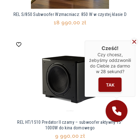
REL S/850 Subwoofer Wzmacniacz: 850 W w czystej klasie D
18 990,00 zł
Cześć!
Czy chcesz,
żebyśmy oddzwonili
do Ciebie za darmo
w
28
sekund?
TAK
REL HT/1510 Predator II czarny – subwoofer aktywny 15”
1000W do kina domowego
9 990,00 zł