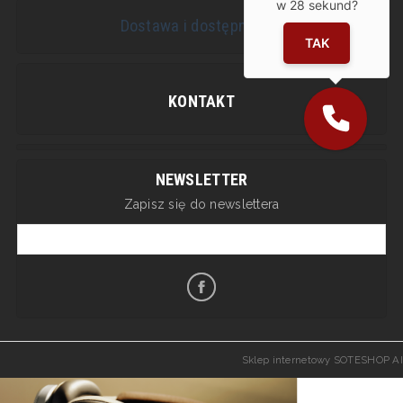
w
28
sekund?
Dostawa i dostępność
TAK
KONTAKT
NEWSLETTER
Zapisz się do newslettera
Sklep internetowy SOTESHOP AI