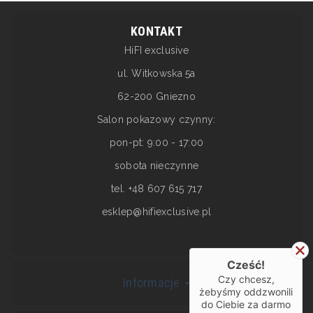
KONTAKT
HiFI exclusive
ul. Witkowska 5a
62-200 Gniezno
Salon pokazowy czynny:
pon-pt: 9:00 - 17:00
sobota nieczynne
tel. +48 607 615 717
esklep@hifiexclusive.pl
Cześć!
Czy chcesz,
Informacje
żebyśmy oddzwonili
do Ciebie za darmo