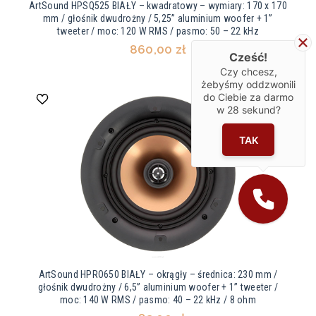
ArtSound HPSQ525 BIAŁY – kwadratowy – wymiary: 170 x 170
mm / głośnik dwudrożny / 5,25” aluminium woofer + 1”
tweeter / moc: 120 W RMS / pasmo: 50 – 22 kHz
860,00 zł
Cześć!
Czy chcesz,
żebyśmy oddzwonili
do Ciebie za darmo
w
28
sekund?
TAK
ArtSound HPRO650 BIAŁY – okrągły – średnica: 230 mm /
głośnik dwudrożny / 6,5” aluminium woofer + 1” tweeter /
moc: 140 W RMS / pasmo: 40 – 22 kHz / 8 ohm