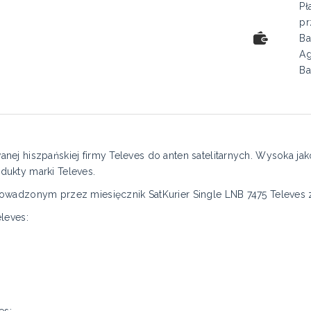
Pł
pr
Ba
Ag
Ba
ej hiszpańskiej firmy Televes do anten satelitarnych. Wysoka jak
ukty marki Televes.
wadzonym przez miesięcznik SatKurier Single LNB 7475 Televes z
leves:
es: