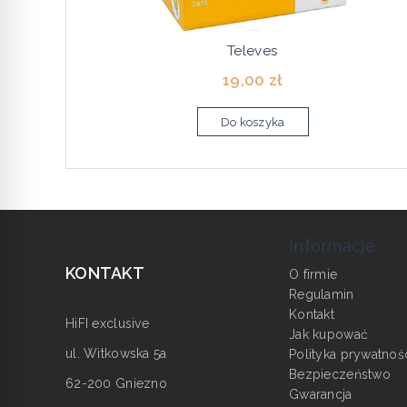
Televes
19,00 zł
Do koszyka
Informacje
KONTAKT
O firmie
Regulamin
Kontakt
HiFI exclusive
Jak kupować
ul. Witkowska 5a
Polityka prywatnoś
Bezpieczeństwo
62-200 Gniezno
Gwarancja