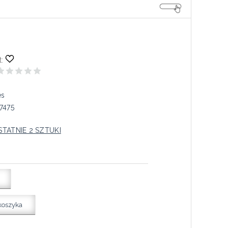
:
es
7475
STATNIE 2 SZTUKI
koszyka