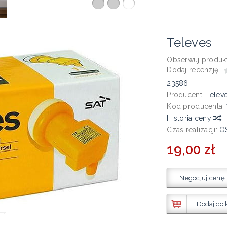
Televes
Obserwuj produkt
Dodaj recenzję:
23586
Producent:
Telev
Kod producenta:
Historia ceny
Czas realizacji:
O
19,00 zł
Negocjuj cenę
Dodaj do 