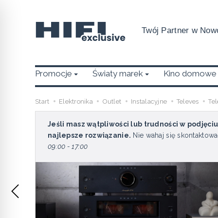
Twój Partner w Nowo
Promocje
Światy marek
Kino domowe
Start
Elektronika
Outlet
Instalacyjne
Televes
Te
Jeśli masz wątpliwości lub trudności w podjęci
najlepsze rozwiązanie.
Nie wahaj się skontaktowa
09:00 - 17:00