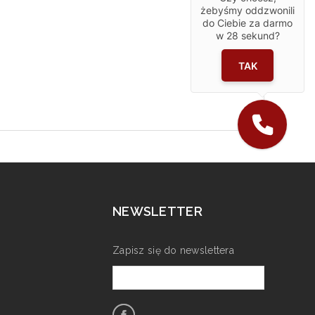
żebyśmy oddzwonili
do Ciebie za darmo
w
28
sekund?
TAK
NEWSLETTER
Zapisz się do newslettera