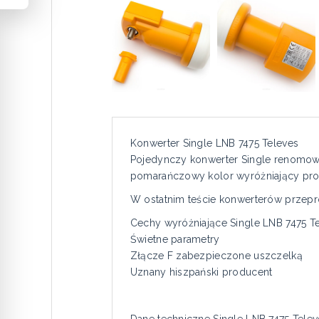
Konwerter Single LNB 7475 Televes
Pojedynczy konwerter Single renomowan
pomarańczowy kolor wyróżniający prod
W ostatnim teście konwerterów przepro
Cechy wyróżniające Single LNB 7475 Te
Świetne parametry
Złącze F zabezpieczone uszczelką
Uznany hiszpański producent
Dane techniczne Single LNB 7475 Telev