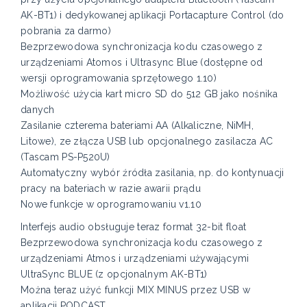
AK-BT1) i dedykowanej aplikacji Portacapture Control (do
pobrania za darmo)
Bezprzewodowa synchronizacja kodu czasowego z
urządzeniami Atomos i Ultrasync Blue (dostępne od
wersji oprogramowania sprzętowego 1.10)
Możliwość użycia kart micro SD do 512 GB jako nośnika
danych
Zasilanie czterema bateriami AA (Alkaliczne, NiMH,
Litowe), ze złącza USB lub opcjonalnego zasilacza AC
(Tascam PS-P520U)
Automatyczny wybór źródła zasilania, np. do kontynuacji
pracy na bateriach w razie awarii prądu
Nowe funkcje w oprogramowaniu v1.10
Interfejs audio obsługuje teraz format 32-bit float
Bezprzewodowa synchronizacja kodu czasowego z
urządzeniami Atmos i urządzeniami używającymi
UltraSync BLUE (z opcjonalnym AK-BT1)
Można teraz użyć funkcji MIX MINUS przez USB w
aplikacji PODCAST