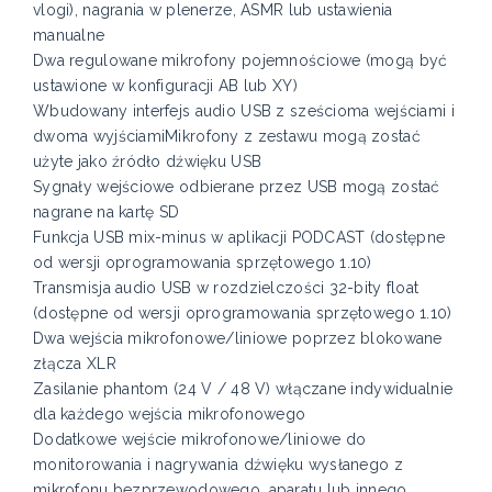
vlogi), nagrania w plenerze, ASMR lub ustawienia
manualne
Dwa regulowane mikrofony pojemnościowe (mogą być
ustawione w konfiguracji AB lub XY)
Wbudowany interfejs audio USB z sześcioma wejściami i
dwoma wyjściamiMikrofony z zestawu mogą zostać
użyte jako źródło dźwięku USB
Sygnały wejściowe odbierane przez USB mogą zostać
nagrane na kartę SD
Funkcja USB mix-minus w aplikacji PODCAST (dostępne
od wersji oprogramowania sprzętowego 1.10)
Transmisja audio USB w rozdzielczości 32-bity float
(dostępne od wersji oprogramowania sprzętowego 1.10)
Dwa wejścia mikrofonowe/liniowe poprzez blokowane
złącza XLR
Zasilanie phantom (24 V / 48 V) włączane indywidualnie
dla każdego wejścia mikrofonowego
Dodatkowe wejście mikrofonowe/liniowe do
monitorowania i nagrywania dźwięku wysłanego z
mikrofonu bezprzewodowego, aparatu lub innego