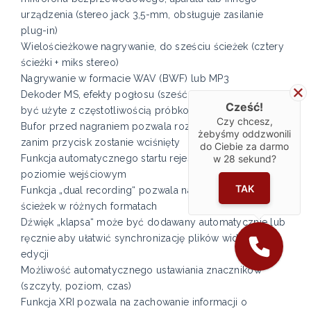
urządzenia (stereo jack 3,5-mm, obsługuje zasilanie
plug-in)
Wielościeżkowe nagrywanie, do sześciu ścieżek (cztery
ścieżki + miks stereo)
Nagrywanie w formacie WAV (BWF) lub MP3
Dekoder MS, efekty pogłosu (sześć pomieszczeń, mogą
Cześć!
być użyte z częstotliwością próbkowania 44,1/48 kHz)
Czy chcesz,
Bufor przed nagraniem pozwala rozpocząć nagrywanie
żebyśmy oddzwonili
zanim przycisk zostanie wciśnięty
do Ciebie za darmo
Funkcja automatycznego startu rejestracji bazująca na
w
28
sekund?
poziomie wejściowym
TAK
Funkcja „dual recording“ pozwala na nagranie dwóch
ścieżek w różnych formatach
Dźwięk „klapsa“ może być dodawany automatycznie lub
ręcznie aby ułatwić synchronizację plików wideo przy
edycji
Możliwość automatycznego ustawiania znaczników
(szczyty, poziom, czas)
Funkcja XRI pozwala na zachowanie informacji o