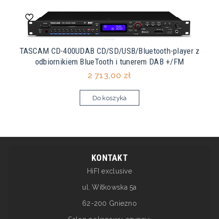
TASCAM CD-400UDAB CD/SD/USB/Bluetooth-player z
odbiornikiem BlueTooth i tunerem DAB +/FM
2 713,00 zł
Do koszyka
KONTAKT
HiFI exclusive
ul. Witkowska 5a
62-200 Gniezno