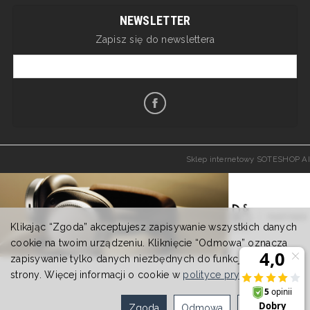
NEWSLETTER
Zapisz się do newslettera
Sklep internetowy SOTESHOP AI
Klikając “Zgoda” akceptujesz zapisywanie wszystkich danych
cookie na twoim urządzeniu. Kliknięcie “Odmowa” oznacza
zapisywanie tylko danych niezbędnych do funkcjonowania
strony. Więcej informacji o cookie w
polityce prywatności
.
Zgoda
Odmowa
Ustawienia