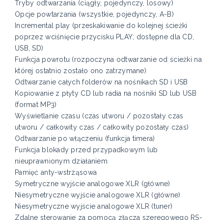
Tryby odtwarzania (ciągły, pojedynczy, losowy)
Opcje powtarzania (wszystkie, pojedynczy, A-B)
Incremental play (przeskakiwanie do kolejnej ścieżki
poprzez wciśnięcie przycisku PLAY; dostępne dla CD,
USB, SD)
Funkcja powrotu (rozpoczyna odtwarzanie od ścieżki na
której ostatnio zostało ono zatrzymane)
Odtwarzanie całych folderów na nośnikach SD i USB
Kopiowanie z płyty CD lub radia na nośniki SD lub USB
(format MP3)
Wyświetlanie czasu (czas utworu / pozostały czas
utworu / całkowity czas / całkowity pozostały czas)
Odtwarzanie po włączeniu (funkcja timera)
Funkcja blokady przed przypadkowym lub
nieuprawnionym działaniem
Pamięć anty-wstrząsowa
Symetryczne wyjście analogowe XLR (główne)
Niesymetryczne wyjście analogowe XLR (główne)
Niesymetryczne wyjście analogowe XLR (tuner)
Zdalne sterowanie za pomocą złącza szeregowego RS-