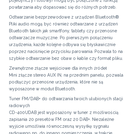
pojedynczy i losowy) mogą być połączone z funkcją
powtarzania aby dopasować się do różnych potrzeb.
Odtwarzanie bezprzewodowe z urządzeń Bluetooth®
Pliki audio mogą być również odtwarzane z urządzeń
Bluetooth takich jak smartfony, tablety czy przenośne
odtwarzacze muzyczne. Po pierwszym połączeniu
urządzenia, każde kolejne odbywa się błyskawicznie
poprzez naciśnięcie przycisku parowania. Pozwala to na
szybkie odtwarzanie bez obaw o kable czy format pliku.
Zewnętrzne złącze wejściowe dla innych źródeł
Mini złącze stereo AUX IN, na przednim panelu, pozwala
podłączyć przenośne urządzenia, które nie są
wyposażone w moduł Bluetooth.
Tuner FM/DAB+ do odtwarzania twoich ulubionych stacji
radiowych
CD-400UDAB jest wyposażony w tuner z możliwością
zapisania 20 presetów FM oraz 20 DAB+. Niezależne
wyjście umożliwia równoczesną wysyłkę sygnału
radiowego np. do innego pomieszczenia, w trakcie