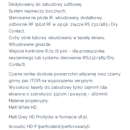
Dedykowany do zabudowy sufitowej,
System napinaczy bocznych,
Sterowanie na pilota IR, wbudowany dodatkowy
odbiornik RF (pilot RF w opcji), złącze RS 232/485 i Dry
Contact,
Cichy silnik tubowy wbudowany w kasetę ekranu,
Wbudowane gniazda:
Wejście kontrolne RJ11 (6 pin) – dla przełącznika
naściennego lub systemu sterowania (RS232/485/Dry
Contact),
Czarna ramka dookoła powierzchni aktywnej oraz czarny
górny pas (TOP) na wyposażeniu seryjnym,
Wysokość kasety do zabudowy tylko 119mm! (dla
ekranów o szerokości 332cm i powyżej – 160mm),
Materiał projekcyjny:
Matt White HD,
Matt Grey HD Pro(tylko w formacie 16:9),
Acoustic HD-P [perforated/perforowany]),