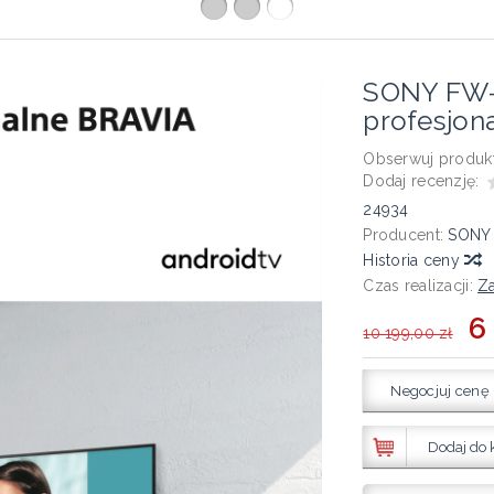
SONY FW-
profesjon
Obserwuj produkt
Dodaj recenzję:
24934
Producent:
SONY
Historia ceny
Czas realizacji:
Za
6
10 199,00 zł
Negocjuj cenę
Dodaj do 