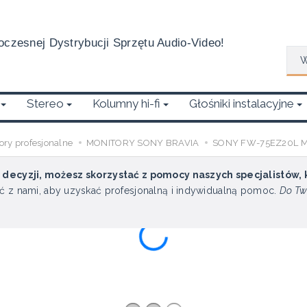
czesnej Dystrybucji Sprzętu Audio-Video!
Wys
Stereo
Kolumny hi-fi
Głośniki instalacyjne
ory profesjonalne
MONITORY SONY BRAVIA
SONY FW-75EZ20L Mon
u decyzji, możesz skorzystać z pomocy naszych specjalistów,
ć z nami, aby uzyskać profesjonalną i indywidualną pomoc.
Do Tw