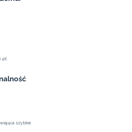
i 4K
nalność
iwiająca szybkie