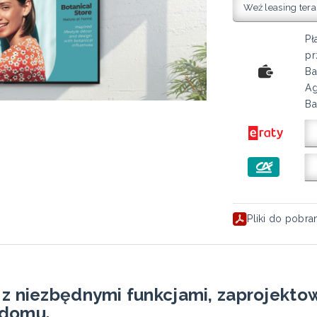
Weź leasing tera
Pł
pr
Ba
Ag
Ba
Pliki do pobra
 z niezbędnymi funkcjami, zaprojekt
/domu.