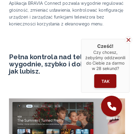
Aplikacja BRAVIA Connect pozwala wygodnie regulować
głośność, zmieniać ustawienia, kontrolować konfigurację
urządzeń i zarządzać funkcjami telewizora bez
konieczności korzystania z ekranowego menu.
Cześć!
Czy chcesz,
Pełna kontrola nad telewizorem —
żebyśmy oddzwonili
wygodnie, szybko i dokładnie tak,
do Ciebie za darmo
w
28
sekund?
jak lubisz.
TAK