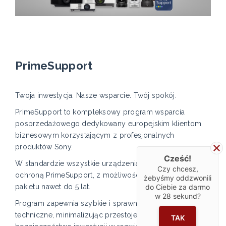
PrimeSupport
Twoja inwestycja. Nasze wsparcie. Twój spokój.
PrimeSupport to kompleksowy program wsparcia
posprzedażowego dedykowany europejskim klientom
biznesowym korzystającym z profesjonalnych
produktów Sony.
Cześć!
W standardzie wszystkie urządzenia objęte są 3-letnią
Czy chcesz,
ochroną PrimeSupport, z możliwością rozszerzenia
żebyśmy oddzwonili
do Ciebie za darmo
pakietu nawet do 5 lat.
w
28
sekund?
Program zapewnia szybkie i sprawne wsparcie
techniczne, minimalizując przestoje oraz zwiększając
TAK