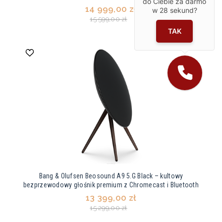
do Ciebie za darmo
14 999,00 zł
w
28
sekund?
15 599,00 zł
TAK
Bang & Olufsen Beosound A9 5.G Black – kultowy
bezprzewodowy głośnik premium z Chromecast i Bluetooth
13 399,00 zł
15 299,00 zł