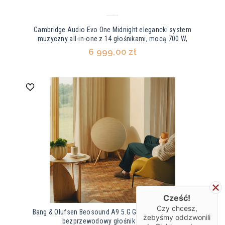
Cambridge Audio Evo One Midnight elegancki system
muzyczny all-in-one z 14 głośnikami, mocą 700 W,
6 999,00 zł
Cześć!
Czy chcesz,
Bang & Olufsen Beosound A9 5.G Gold Tone – kultowy
żebyśmy oddzwonili
bezprzewodowy głośnik premium