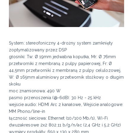
System: stereofoniczny 4-drożny system zamknięty
zoptymalizowany przez DSP
głośniki: Tw: Ø 19mm jedwabna kopułka, Mr: Ø 76mm
przetworniki z membraną z pulpy papierowej, Fr: Ø
44,5mm przetworniki z membraną z pulpy celulozowej,
W: Ø 165mm aluminiowy przetwornik stożkowy o długim
skoku
moc znamionowa: 490 W
pasmo przenoszenia (@-6dB): 30 Hz - 25 kHz
wejście audio: HDMI Arc 2 kanałowe, Wejście analogowe:
MM Phono/line-in
łączność sieciowa: Ethernet (10/100 Mb/s), Wi-Fi
dwuzakresowe 2x2 802.11 b/g/n/ac (2,4 GHz i 5,2 GHz)
wymiary produktu: 650 x 130 x 280 mm