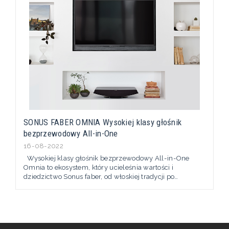
SONUS FABER OMNIA Wysokiej klasy głośnik
bezprzewodowy All-in-One
16-08-2022
Wysokiej klasy głośnik bezprzewodowy All-in-One
Omnia to ekosystem, który ucieleśnia wartości i
dziedzictwo Sonus faber, od włoskiej tradycji po
nowoczesne technologie. Organiczna architektura
technologicznych pragnień, zilustrowana w jednym,
bezprzewodowym systemie. Innowacyjna
technologia akustyczna łączy się z naturalnymi
elementami Sonus faber, łatwo...