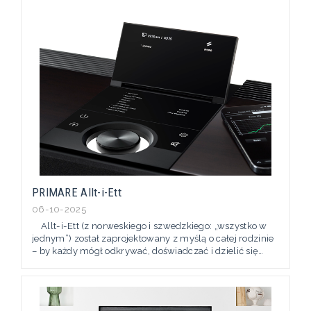
PRIMARE Allt-i-Ett
06-10-2025
Allt-i-Ett (z norweskiego i szwedzkiego: „wszystko w
jednym”) został zaprojektowany z myślą o całej rodzinie
– by każdy mógł odkrywać, doświadczać i dzielić się
pełnią satysfakcji płynącą z dźwięku i obrazu w jakości
hi-fi w dowolnym miejscu domu. Allt-i-Ett oferuje
kompletny, wysokiej klasy system dźwiękowy dla osób,
które nie...