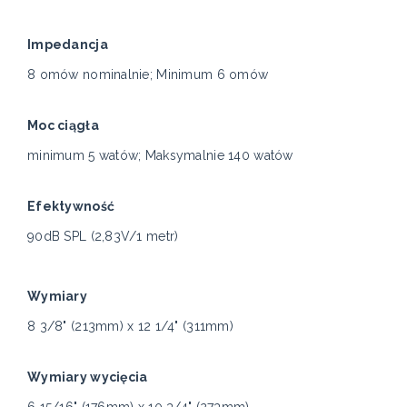
Impedancja
8 omów nominalnie; Minimum 6 omów
Moc ciągła
minimum 5 watów; Maksymalnie 140 watów
Efektywność
90dB SPL (2,83V/1 metr)
Wymiary
8 3/8" (213mm) x 12 1/4" (311mm)
Wymiary wycięcia
6 15/16" (176mm) x 10 3/4" (273mm)