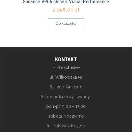
Sonance VP66 głośnik Visual Performance
2 258,00 zł
Do koszyka
KONTAKT
HiFI exclusive
ul. Witkowska 5a
62-200 Gniezno
Salon pokazowy czynny:
pon-pt: 9:00 - 17:00
sobota nieczynne
tel. +48 607 615 717