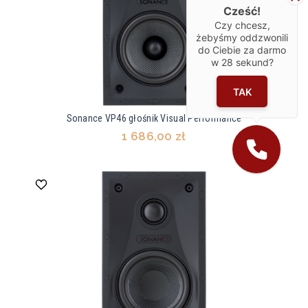
Cześć!
Czy chcesz,
żebyśmy oddzwonili
do Ciebie za darmo
w
28
sekund?
TAK
Sonance VP46 głośnik Visual Performance
1 686,00 zł