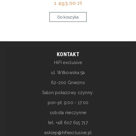
1 493,00 zł
Do koszyka
KONTAKT
HiFI exclusive
ul. Witkowska 5a
62-200 Gniezno
Salon pokazowy czynny:
pon-pt: 9:00 - 17:00
sobota nieczynne
tel. +48 607 615 717
esklep@hifiexclusive.pl