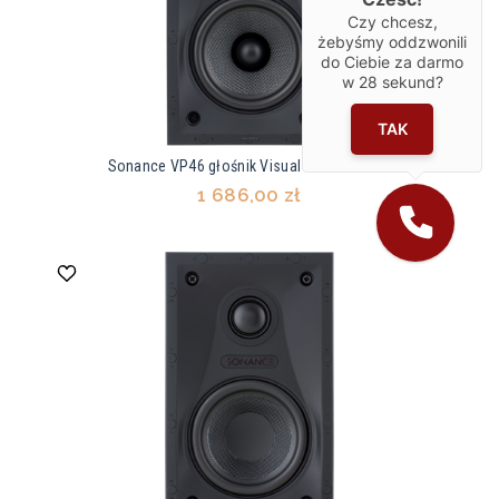
Czy chcesz,
żebyśmy oddzwonili
do Ciebie za darmo
w
28
sekund?
TAK
Sonance VP46 głośnik Visual Performance
1 686,00 zł