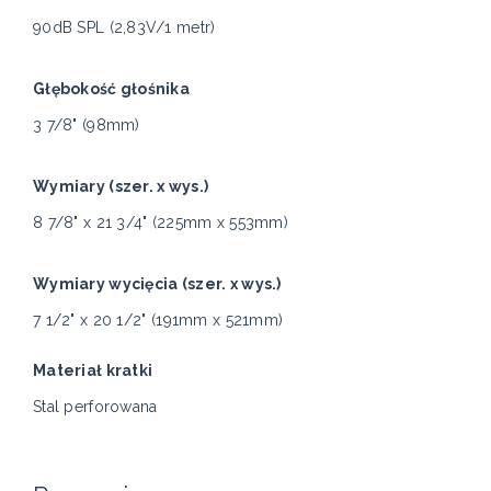
90dB SPL (2,83V/1 metr)
Głębokość głośnika
3 7/8" (98mm)
Wymiary (szer. x wys.)
8 7/8" x 21 3/4" (225mm x 553mm)
Wymiary wycięcia (szer. x wys.)
7 1/2" x 20 1/2" (191mm x 521mm)
Materiał kratki
Stal perforowana