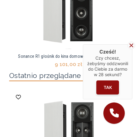
Cześć!
Sonance R1 głośnik do kina domowego serii Reference
Czy chcesz,
żebyśmy oddzwonili
9 101,00 zł
do Ciebie za darmo
Ostatnio przeglądane produkty
w
28
sekund?
TAK