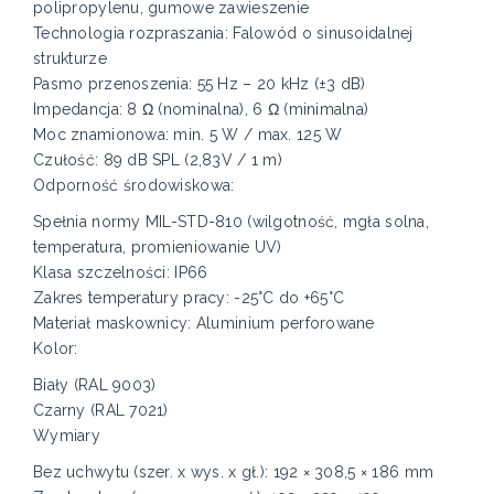
polipropylenu, gumowe zawieszenie
Technologia rozpraszania: Falowód o sinusoidalnej
strukturze
Pasmo przenoszenia: 55 Hz – 20 kHz (±3 dB)
Impedancja: 8 Ω (nominalna), 6 Ω (minimalna)
Moc znamionowa: min. 5 W / max. 125 W
Czułość: 89 dB SPL (2,83V / 1 m)
Odporność środowiskowa:
Spełnia normy MIL-STD-810 (wilgotność, mgła solna,
temperatura, promieniowanie UV)
Klasa szczelności: IP66
Zakres temperatury pracy: -25°C do +65°C
Materiał maskownicy: Aluminium perforowane
Kolor:
Biały (RAL 9003)
Czarny (RAL 7021)
Wymiary
Bez uchwytu (szer. x wys. x gł.): 192 × 308,5 × 186 mm