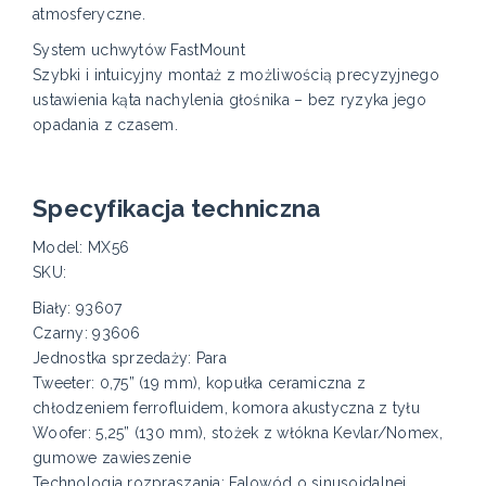
atmosferyczne.
System uchwytów FastMount
Szybki i intuicyjny montaż z możliwością precyzyjnego
ustawienia kąta nachylenia głośnika – bez ryzyka jego
opadania z czasem.
Specyfikacja techniczna
Model: MX56
SKU:
Biały: 93607
Czarny: 93606
Jednostka sprzedaży: Para
Tweeter: 0,75” (19 mm), kopułka ceramiczna z
chłodzeniem ferrofluidem, komora akustyczna z tyłu
Woofer: 5,25” (130 mm), stożek z włókna Kevlar/Nomex,
gumowe zawieszenie
Technologia rozpraszania: Falowód o sinusoidalnej