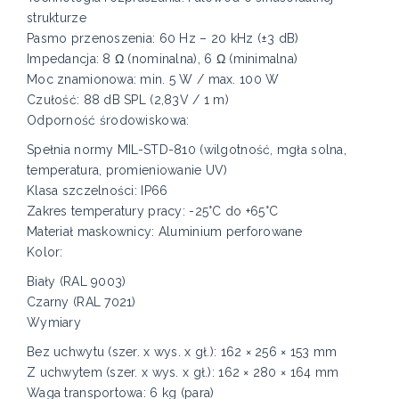
strukturze
Pasmo przenoszenia: 60 Hz – 20 kHz (±3 dB)
Impedancja: 8 Ω (nominalna), 6 Ω (minimalna)
Moc znamionowa: min. 5 W / max. 100 W
Czułość: 88 dB SPL (2,83V / 1 m)
Odporność środowiskowa:
Spełnia normy MIL-STD-810 (wilgotność, mgła solna,
temperatura, promieniowanie UV)
Klasa szczelności: IP66
Zakres temperatury pracy: -25°C do +65°C
Materiał maskownicy: Aluminium perforowane
Kolor:
Biały (RAL 9003)
Czarny (RAL 7021)
Wymiary
Bez uchwytu (szer. x wys. x gł.): 162 × 256 × 153 mm
Z uchwytem (szer. x wys. x gł.): 162 × 280 × 164 mm
Waga transportowa: 6 kg (para)