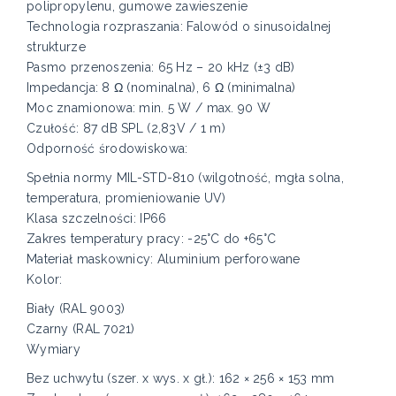
polipropylenu, gumowe zawieszenie
Technologia rozpraszania: Falowód o sinusoidalnej
strukturze
Pasmo przenoszenia: 65 Hz – 20 kHz (±3 dB)
Impedancja: 8 Ω (nominalna), 6 Ω (minimalna)
Moc znamionowa: min. 5 W / max. 90 W
Czułość: 87 dB SPL (2,83V / 1 m)
Odporność środowiskowa:
Spełnia normy MIL-STD-810 (wilgotność, mgła solna,
temperatura, promieniowanie UV)
Klasa szczelności: IP66
Zakres temperatury pracy: -25°C do +65°C
Materiał maskownicy: Aluminium perforowane
Kolor:
Biały (RAL 9003)
Czarny (RAL 7021)
Wymiary
Bez uchwytu (szer. x wys. x gł.): 162 × 256 × 153 mm