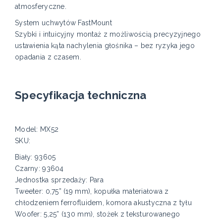
atmosferyczne.
System uchwytów FastMount
Szybki i intuicyjny montaż z możliwością precyzyjnego
ustawienia kąta nachylenia głośnika – bez ryzyka jego
opadania z czasem.
Specyfikacja techniczna
Model: MX52
SKU:
Biały: 93605
Czarny: 93604
Jednostka sprzedaży: Para
Tweeter: 0,75” (19 mm), kopułka materiałowa z
chłodzeniem ferrofluidem, komora akustyczna z tyłu
Woofer: 5,25” (130 mm), stożek z teksturowanego