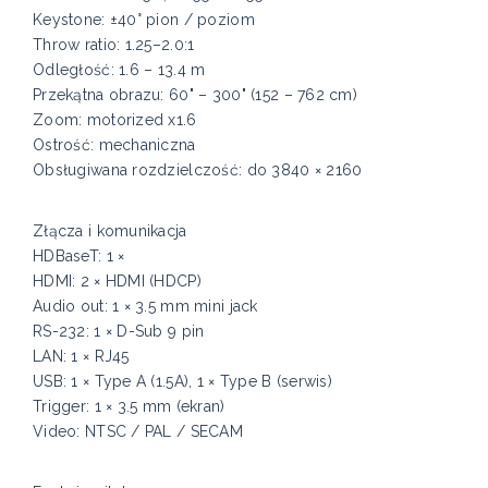
Keystone: ±40° pion / poziom
Throw ratio: 1.25–2.0:1
Odległość: 1.6 – 13.4 m
Przekątna obrazu: 60" – 300" (152 – 762 cm)
Zoom: motorized x1.6
Ostrość: mechaniczna
Obsługiwana rozdzielczość: do 3840 × 2160
Złącza i komunikacja
HDBaseT: 1 ×
HDMI: 2 × HDMI (HDCP)
Audio out: 1 × 3.5 mm mini jack
RS-232: 1 × D-Sub 9 pin
LAN: 1 × RJ45
USB: 1 × Type A (1.5A), 1 × Type B (serwis)
Trigger: 1 × 3.5 mm (ekran)
Video: NTSC / PAL / SECAM