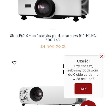
Sharp P601Q – profesjonalny projektor laserowy DLP 4K UHD,
6000 ANSI
24 999,00 zł
Cześć!
Czy chcesz,
żebyśmy oddzwonili
do Ciebie za darmo
w
28
sekund?
TAK