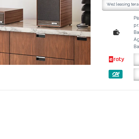
Weź leasing tera
Pł
pr
Ba
Ag
Ba