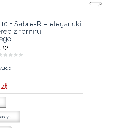
0 + Sabre-R – elegancki
reo z forniru
ego
:
 Audio
 zł
koszyka