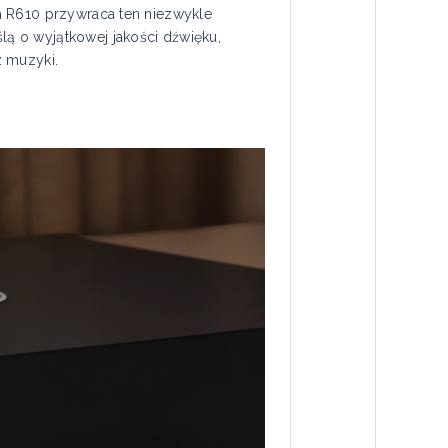
a R610 przywraca ten niezwykle
ą o wyjątkowej jakości dźwięku,
z muzyki.