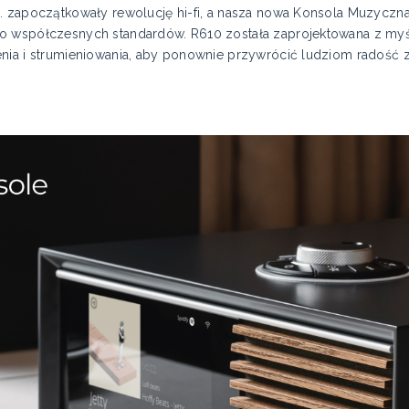
0. zapoczątkowały rewolucję hi-fi, a nasza nowa Konsola Muzyczn
o współczesnych standardów. R610 została zaprojektowana z myśl
nia i strumieniowania, aby ponownie przywrócić ludziom radość 