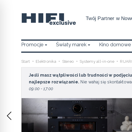
Twój Partner w Nowo
Promocje
Światy marek
Kino domowe
Start
Elektronika
Stereo
Systemy all-in-one
RUARK 
Jeśli masz wątpliwości lub trudności w podjęci
najlepsze rozwiązanie.
Nie wahaj się skontaktowa
09:00 - 17:00