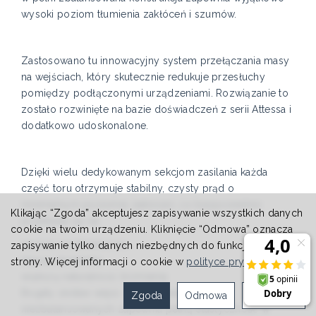
wysoki poziom tłumienia zakłóceń i szumów.
Zastosowano tu innowacyjny system przełączania masy
na wejściach, który skutecznie redukuje przesłuchy
pomiędzy podłączonymi urządzeniami. Rozwiązanie to
zostało rozwinięte na bazie doświadczeń z serii Attessa i
dodatkowo udoskonalone.
Dzięki wielu dedykowanym sekcjom zasilania każda
część toru otrzymuje stabilny, czysty prąd o
minimalnym poziomie zakłóceń, co bezpośrednio
Klikając “Zgoda” akceptujesz zapisywanie wszystkich danych
przekłada się na:
cookie na twoim urządzeniu. Kliknięcie “Odmowa” oznacza
wyższą rozdzielczość
zapisywanie tylko danych niezbędnych do funkcjonowania
lepszą dynamikę
strony. Więcej informacji o cookie w
polityce prywatności
.
większą naturalność brzmienia
Bogaty zestaw wejść zbalansowanych i
Zgoda
Odmowa
Ustawienia
niezbalansowanych zapewnia pełną elastyczność w