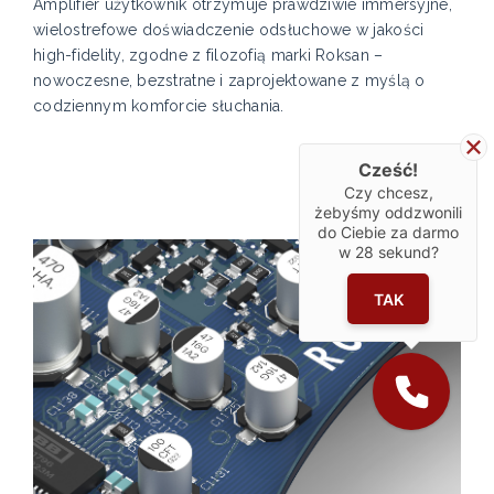
Amplifier użytkownik otrzymuje prawdziwie immersyjne,
wielostrefowe doświadczenie odsłuchowe w jakości
high-fidelity, zgodne z filozofią marki Roksan –
nowoczesne, bezstratne i zaprojektowane z myślą o
codziennym komforcie słuchania.
Cześć!
Czy chcesz,
żebyśmy oddzwonili
do Ciebie za darmo
w
28
sekund?
TAK