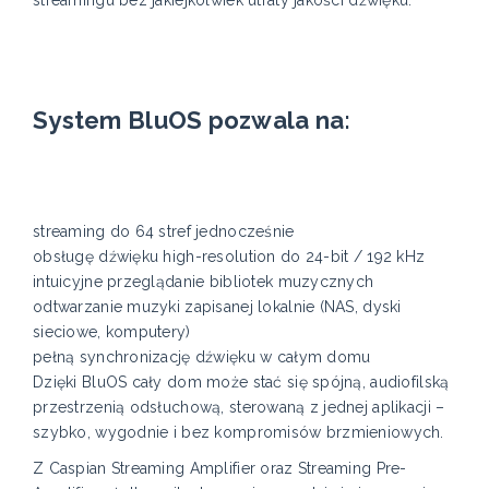
streamingu bez jakiejkolwiek utraty jakości dźwięku.
System BluOS pozwala na:
streaming do 64 stref jednocześnie
obsługę dźwięku high-resolution do 24-bit / 192 kHz
intuicyjne przeglądanie bibliotek muzycznych
odtwarzanie muzyki zapisanej lokalnie (NAS, dyski
sieciowe, komputery)
pełną synchronizację dźwięku w całym domu
Dzięki BluOS cały dom może stać się spójną, audiofilską
przestrzenią odsłuchową, sterowaną z jednej aplikacji –
szybko, wygodnie i bez kompromisów brzmieniowych.
Z Caspian Streaming Amplifier oraz Streaming Pre-