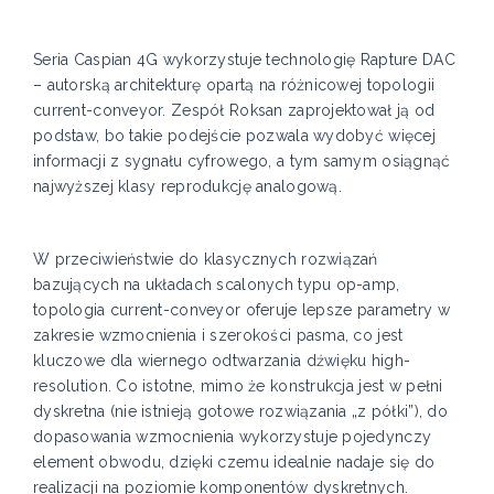
Seria Caspian 4G wykorzystuje technologię Rapture DAC
– autorską architekturę opartą na różnicowej topologii
current-conveyor. Zespół Roksan zaprojektował ją od
podstaw, bo takie podejście pozwala wydobyć więcej
informacji z sygnału cyfrowego, a tym samym osiągnąć
najwyższej klasy reprodukcję analogową.
W przeciwieństwie do klasycznych rozwiązań
bazujących na układach scalonych typu op-amp,
topologia current-conveyor oferuje lepsze parametry w
zakresie wzmocnienia i szerokości pasma, co jest
kluczowe dla wiernego odtwarzania dźwięku high-
resolution. Co istotne, mimo że konstrukcja jest w pełni
dyskretna (nie istnieją gotowe rozwiązania „z półki”), do
dopasowania wzmocnienia wykorzystuje pojedynczy
element obwodu, dzięki czemu idealnie nadaje się do
realizacji na poziomie komponentów dyskretnych.