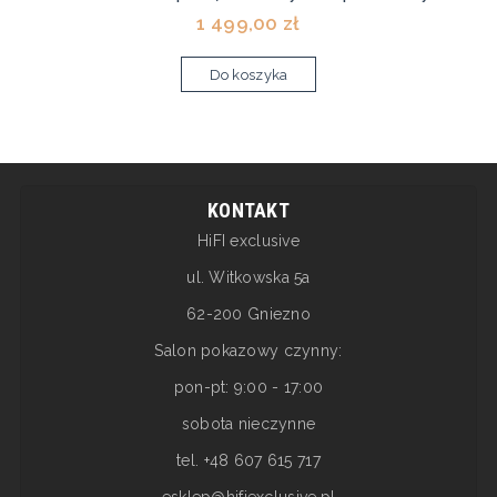
1 499,00 zł
Do koszyka
KONTAKT
HiFI exclusive
ul. Witkowska 5a
62-200 Gniezno
Salon pokazowy czynny:
pon-pt: 9:00 - 17:00
sobota nieczynne
tel. +48 607 615 717
esklep@hifiexclusive.pl