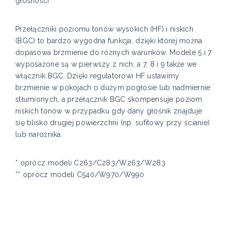
głośności.
Przełączniki poziomu tonów wysokich (HF) i niskich
(BGC) to bardzo wygodna funkcja, dzięki której można
dopasowa brzmienie do różnych warunków. Modele 5 i 7
wyposażone są w pierwszy z nich, a 7, 8 i 9 także we
włącznik BGC. Dzięki regulatorowi HF ustawimy
brzmienie w pokojach o dużym pogłosie lub nadmiernie
stłumionych, a przełącznik BGC skompensuje poziom
niskich tonów w przypadku gdy dany głośnik znajduje
się blisko drugiej powierzchni (np. sufitowy przy ścianie)
lub narożnika.
* oprócz modeli C263/C283/W263/W283
** oprócz modeli C540/W970/W990