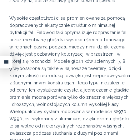
stworzy najlepsze zestawy głośnikowe na świecie.
Wysokie częstotliwości są promieniowane za pomocą
dopracowanych akustycznie struktur o minimalnej
dyfrakcji fali. Falowód taki optymalizuje rozpraszanie fal
przez membranę głośnika wysoko i średnio-tonowego
w rejonach pasma podziału miedzy nimi, dzięki czemu
dźwięk jest pozbawiony koloryzacji w przestrzeni, w
której się rozchodzi. Modele głośników ściennych: 7, 8 i
9 wyposażone są także w najnowsze tweetery, dzięki
którym jakość reprodukcji dźwięku jest nieporównywalna
z żadnymi innymi konstrukcjami tego typu, niezależnie
od ceny. Ich krystalicznie czyste, a jednocześnie gładkie
brzmienie można porówna tylko do znacznie większych
i droższych, wolnostojących kolumn wysokiej klasy.
Wielopunktowy system mocowania w modelach W970 i
W990 jest wykonany z aluminium, dzięki czemu głośniki
te są wolne od niekorzystnych rezonansów własnych,
zwłaszcza podczas słuchania z dużymi poziomami