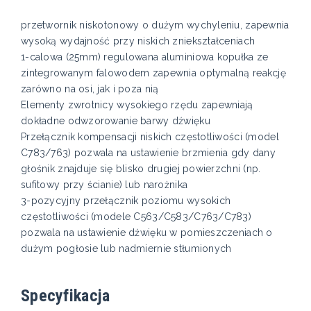
przetwornik niskotonowy o dużym wychyleniu, zapewnia
wysoką wydajność przy niskich zniekształceniach
1-calowa (25mm) regulowana aluminiowa kopułka ze
zintegrowanym falowodem zapewnia optymalną reakcję
zarówno na osi, jak i poza nią
Elementy zwrotnicy wysokiego rzędu zapewniają
dokładne odwzorowanie barwy dźwięku
Przełącznik kompensacji niskich częstotliwości (model
C783/763) pozwala na ustawienie brzmienia gdy dany
głośnik znajduje się blisko drugiej powierzchni (np.
sufitowy przy ścianie) lub narożnika
3-pozycyjny przełącznik poziomu wysokich
częstotliwości (modele C563/C583/C763/C783)
pozwala na ustawienie dźwięku w pomieszczeniach o
dużym pogłosie lub nadmiernie stłumionych
Specyfikacja