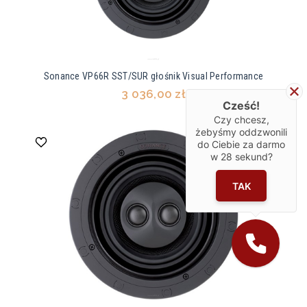
Sonance VP66R SST/SUR głośnik Visual Performance
3 036,00 zł
Cześć!
Czy chcesz,
żebyśmy oddzwonili
do Ciebie za darmo
w
28
sekund?
TAK