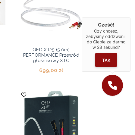
Cześć!
Czy chcesz,
żebyśmy oddzwonili
do Ciebie za darmo
w
28
sekund?
QED XT25 (5.0m)
PERFORMANCE Przewód
TAK
głośnikowy XTC
699,00 zł