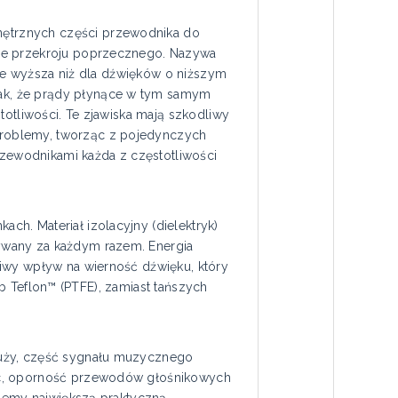
ętrznych części przewodnika do
nie przekroju poprzecznego. Nazywa
nie wyższa niż dla dźwięków o niższym
ak, że prądy płynące w tym samym
totliwości. Te zjawiska mają szkodliwy
problemy, tworząc z pojedynczych
zewodnikami każda z częstotliwości
h. Materiał izolacyjny (dielektryk)
ywany za każdym razem. Energia
liwy wpływ na wierność dźwięku, który
lub Teflon™ (PTFE), zamiast tańszych
duży, część sygnału muzycznego
iec, oporność przewodów głośnikowych
ujemy największą praktyczną