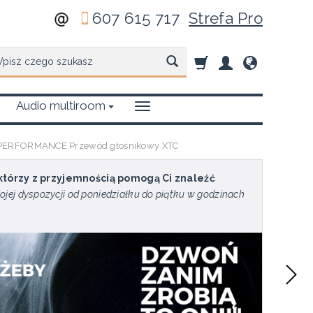
607 615 717
Strefa Pro
zukaj
Audio multiroom
 PERFORMANCE Przewód głośnikowy XTC
 którzy z przyjemnością pomogą Ci znaleźć
ojej dyspozycji od poniedziałku do piątku w godzinach