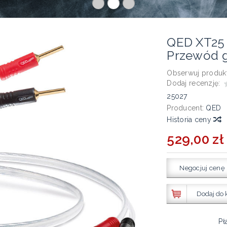
QED XT25
Przewód 
Obserwuj produkt
Dodaj recenzję:
25027
Producent:
QED
Historia ceny
529,00 zł
Negocjuj cenę
Dodaj do 
Pł