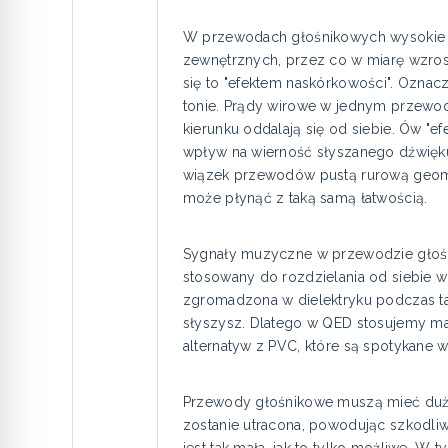
W przewodach głośnikowych wysokie d
zewnętrznych, przez co w miarę wzros
się to "efektem naskórkowości". Oznacz
tonie. Prądy wirowe w jednym przewo
kierunku oddalają się od siebie. Ów "e
wpływ na wierność słyszanego dźwięk
wiązek przewodów pustą rurową geomet
może płynąć z taką samą łatwością.
Sygnały muzyczne w przewodzie głośnik
stosowany do rozdzielania od siebie 
zgromadzona w dielektryku podczas tak
słyszysz. Dlatego w QED stosujemy mater
alternatyw z PVC, które są spotykane
Przewody głośnikowe muszą mieć dużą 
zostanie utracona, powodując szkodl
jest tak mała, jak to tylko możliwe. 