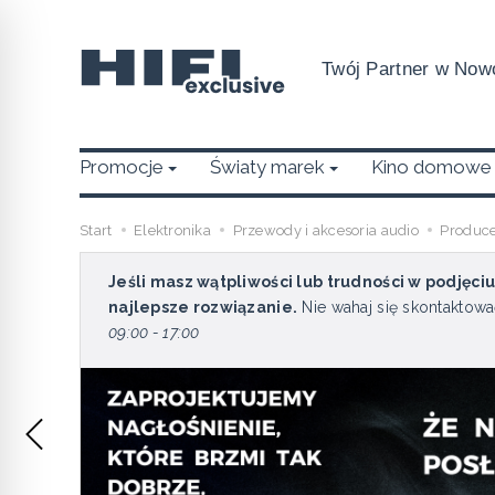
Twój Partner w Nowo
Promocje
Światy marek
Kino domowe
Start
Elektronika
Przewody i akcesoria audio
Produc
Jeśli masz wątpliwości lub trudności w podjęci
najlepsze rozwiązanie.
Nie wahaj się skontaktowa
09:00 - 17:00