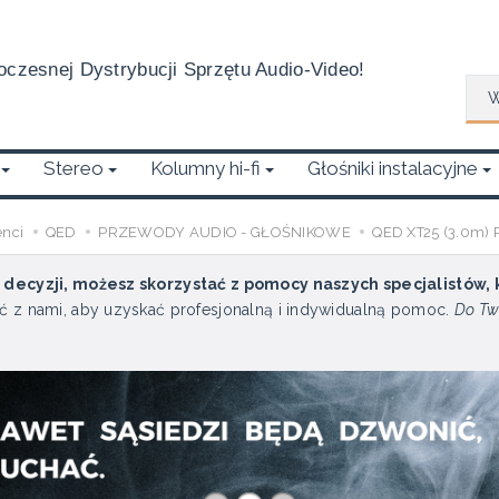
czesnej Dystrybucji Sprzętu Audio-Video!
Wys
Stereo
Kolumny hi-fi
Głośniki instalacyjne
enci
QED
PRZEWODY AUDIO - GŁOŚNIKOWE
QED XT25 (3.0m)
u decyzji, możesz skorzystać z pomocy naszych specjalistów,
ć z nami, aby uzyskać profesjonalną i indywidualną pomoc.
Do Tw