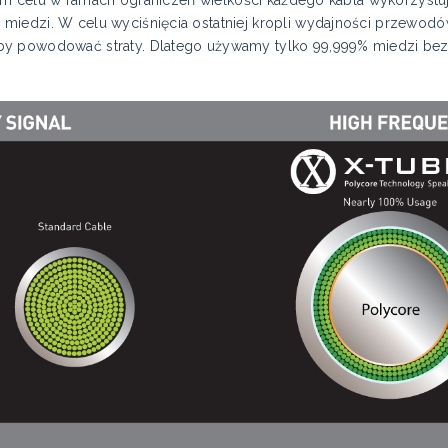
miedzi. W celu wyciśnięcia ostatniej kropli wydajności przewodó
by powodować straty. Dlatego używamy tylko 99,999% miedzi bez