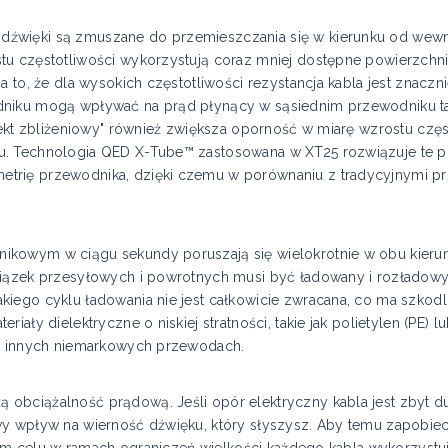
źwięki są zmuszane do przemieszczania się w kierunku od wewn
tu częstotliwości wykorzystują coraz mniej dostępne powierzch
a to, że dla wysokich częstotliwości rezystancja kabla jest znacz
dniku mogą wpływać na prąd płynący w sąsiednim przewodniku t
fekt zbliżeniowy" również zwiększa oporność w miarę wzrostu częs
u. Technologia QED X-Tube™ zastosowana w XT25 rozwiązuje te 
rię przewodnika, dzięki czemu w porównaniu z tradycyjnymi pr
owym w ciągu sekundy poruszają się wielokrotnie w obu kierunkac
wiązek przesyłowych i powrotnych musi być ładowany i rozładow
iego cyklu ładowania nie jest całkowicie zwracana, co ma szkod
iały dielektryczne o niskiej stratności, takie jak polietylen (PE) 
 w innych niemarkowych przewodach.
obciążalność prądową. Jeśli opór elektryczny kabla jest zbyt 
iwy wpływ na wierność dźwięku, który słyszysz. Aby temu zapob
W tym celu w ramach ograniczeń wielkości każdego kabla wykorzyst