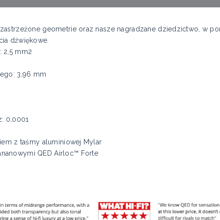
 zastrzeżone geometrie oraz nasze nagradzane dziedzictwo, w p
cia dźwiękowe.
: 2,5 mm2
nego: 3,96 mm
z: 0,0001
iem z taśmy aluminiowej Mylar
ananowymi QED Airloc™ Forte