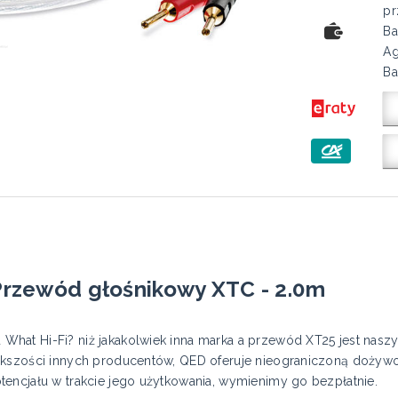
pr
Ba
Ag
Ba
zewód głośnikowy XTC - 2.0m
What Hi-Fi? niż jakakolwiek inna marka a przewód XT25 jest na
kszości innych producentów, QED oferuje nieograniczoną dożywot
encjału w trakcie jego użytkowania, wymienimy go bezpłatnie.