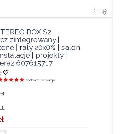
 STEREO BOX S2
z zintegrowany |
enę | raty 20x0% | salon
nstalacje | projekty |
eraz 607615717
:
(
Zobacz recenzje
)
ect
8 h
zł