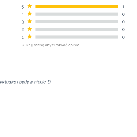
5
1
4
0
3
0
2
0
1
0
Kliknij ocenę aby filtorwać opinie
wkładka i będę w niebie :D