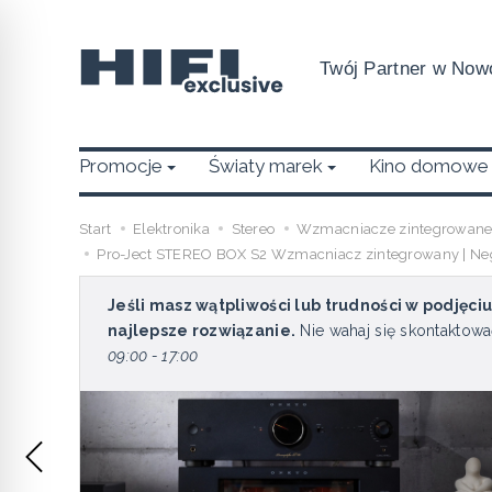
Twój Partner w Nowo
Promocje
Światy marek
Kino domowe
Start
Elektronika
Stereo
Wzmacniacze zintegrowan
Pro-Ject STEREO BOX S2 Wzmacniacz zintegrowany | Negocj
Jeśli masz wątpliwości lub trudności w podjęci
najlepsze rozwiązanie.
Nie wahaj się skontaktowa
09:00 - 17:00