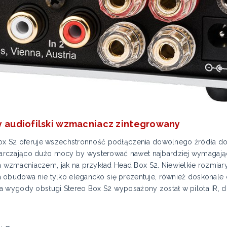
y audiofilski wzmacniacz zintegrowany
Box S2 oferuje wszechstronność podłączenia dowolnego źródła d
rczająco dużo mocy by wysterować nawet najbardziej wymagając
zmacniaczem, jak na przykład Head Box S2. Niewielkie rozmiar
obudowa nie tylko elegancko się prezentuje, również doskonale c
a wygody obsługi Stereo Box S2 wyposażony został w pilota IR, 