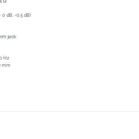
4 Ω
 0 dB, -0,5 dB)
 mm jack
60 Hz
5) mm