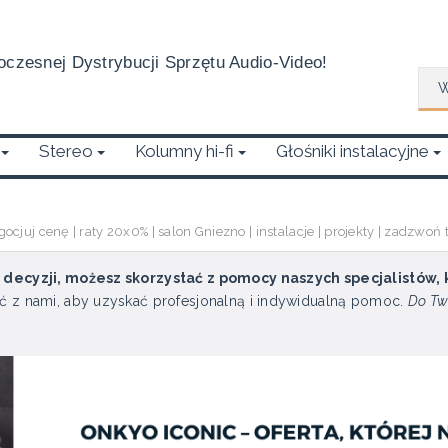
czesnej Dystrybucji Sprzętu Audio-Video!
Wys
Stereo
Kolumny hi-fi
Głośniki instalacyjne
e
uj cenę | raty 20x0% | salon Gniezno | instalacje | projekty | zadzwoń
u decyzji, możesz skorzystać z pomocy naszych specjalistów,
ć z nami, aby uzyskać profesjonalną i indywidualną pomoc.
Do Tw