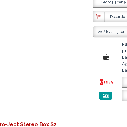
Negocjuj cenę
Dodaj do 
Weź leasing tera
Pł
pr
Ba
Ag
Ba
o-Ject Stereo Box S2