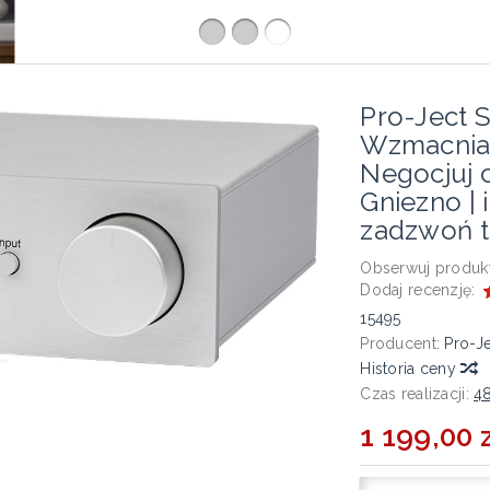
Pro-Ject
Wzmacniac
Negocjuj c
Gniezno | i
zadzwoń t
Obserwuj produkt
Dodaj recenzję:
15495
Producent:
Pro-J
Historia ceny
Czas realizacji:
4
1 199,00 