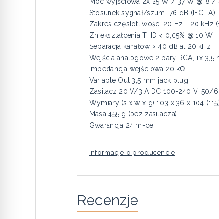
Moc wyjściowa 2x 25 W / 37 W @ 8 / 
Stosunek sygnał/szum 76 dB (IEC -A)
Zakres częstotliwości 20 Hz - 20 kHz (+
Zniekształcenia THD < 0,05% @ 10 W
Separacja kanałów > 40 dB at 20 kHz
Wejścia analogowe 2 pary RCA, 1x 3,5
Impedancja wejściowa 20 kΩ
Variable Out 3,5 mm jack plug
Zasilacz 20 V/3 A DC 100-240 V, 50/
Wymiary (s x w x g) 103 x 36 x 104 (11
Masa 455 g (bez zasilacza)
Gwarancja 24 m-ce
Informacje o producencie
Recenzje