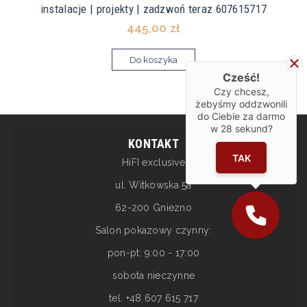
instalacje | projekty | zadzwoń teraz 607615717
445,00 zł
Do koszyka
Cześć!
Czy chcesz,
żebyśmy oddzwonili
do Ciebie za darmo
w
28
sekund?
KONTAKT
TAK
HiFI exclusive
ul. Witkowska 5a
62-200 Gniezno
Salon pokazowy czynny:
pon-pt: 9:00 - 17:00
sobota nieczynne
tel. +48 607 615 717