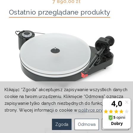
7 890,00 zł
Ostatnio przeglądane produkty
Klikając “Zgoda” akceptujesz zapisywanie wszystkich danych
cookie na twoim urządzeniu. Kliknięcie “Odmowa” oznacza
Pro-Ject RPM 5 Z wkładką Ortofon Quintet Red Ramię
zapisywanie tylko danych niezbędnych do funkcjonowania
typu PJ EVO o długości 9” wykonane jest z plecionki
strony. Więcej informacji o cookie w
polityce prywatności
.
włókna węglowego
8 850,00 zł
Zgoda
Odmowa
Ustawienia