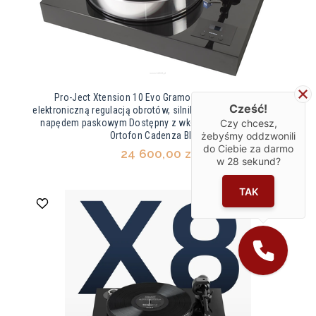
Pro-Ject Xtension 10 Evo Gramofon analogowy z
Cześć!
elektroniczną regulacją obrotów, silnikiem synchronicznym,
napędem paskowym Dostępny z wkładką gramofonową
Czy chcesz,
Ortofon Cadenza Black
żebyśmy oddzwonili
do Ciebie za darmo
24 600,00 zł
w
28
sekund?
TAK