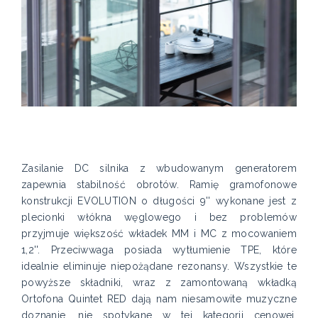
Zasilanie DC silnika z wbudowanym generatorem
zapewnia stabilność obrotów. Ramię gramofonowe
konstrukcji EVOLUTION o długości 9'' wykonane jest z
plecionki włókna węglowego i bez problemów
przyjmuje większość wkładek MM i MC z mocowaniem
1,2''. Przeciwwaga posiada wytłumienie TPE, które
idealnie eliminuje niepożądane rezonansy. Wszystkie te
powyższe składniki, wraz z zamontowaną wkładką
Ortofona Quintet RED dają nam niesamowite muzyczne
doznanie, nie spotykane w tej kategorii cenowej.