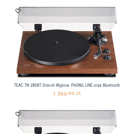
TEAC TN-280BT Orzech Wyjścia: PHONO, LINE oraz Bluetooth
1 399,00 zł