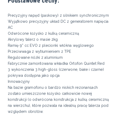
Podstawowe cechy:
Precyzyjny napęd (paskowy) z silnikiem synchronicznym
Wyjątkowo precyzyjny układ DC z generatorem napięcia
AC
Odwrócone łożysko z kulką ceramiczną
Akrylowy talerz o masie 2kg
Ramię 9” cc EVO z plecionki włókna węglowego
Przeciwwaga z wytłumieniem z TPE
Regulowane nóżki z aluminium
Fabrycznie zamontowana wkładka Ortofon Quintet Red
3 wykończenia 3 high-gloss (czerwone, białe i czarne)
pokrywa dostępna jako opcja
Innowacyjny
Na bazie gramofonu o bardzo niskich rezonansach
zostało umieszczone łożysko całkowicie nowej
konstrukcji (o odwrócona konstrukcja z kulką ceramiczną
na wierzchu), które pozwala na idealną pracę talerza pod
względem obrotów.