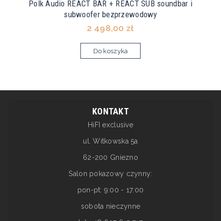
Polk Audio REACT BAR + REACT SUB soundbar i
subwoofer bezprzewodowy
2 498,00 zł
Do koszyka
KONTAKT
HiFI exclusive
ul. Witkowska 5a
62-200 Gniezno
Salon pokazowy czynny:
pon-pt: 9:00 - 17:00
sobota nieczynne