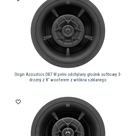
Origin Acoustics D87 W pełni odchylany głośnik sufitowy 3-
drożny z 8″ wooferem z włókna szklanego