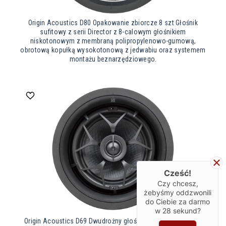
Origin Acoustics D80 Opakowanie zbiorcze 8 szt Głośnik
sufitowy z serii Director z 8-calowym głośnikiem
niskotonowym z membraną polipropylenowo-gumową,
obrotową kopułką wysokotonową z jedwabiu oraz systemem
montażu beznarzędziowego.
Cześć!
Czy chcesz,
żebyśmy oddzwonili
do Ciebie za darmo
w
28
sekund?
Origin Acoustics D69 Dwudrożny głośnik sufitowy z w pełni