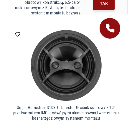
obrotową konstrukcją, 6,5-calowym głośnikiem
TAK
niskotonowym z Kevlaru, technologią tweetera DSPD oraz
systemem montażu beznarzędziowego.
Origin Acoustics D103DT Director Głośnik sufitowy z 10″
przetwornikiem IMG, podwójnymi aluminiowymi tweeterami i
beznarzędziowym systemem montażu