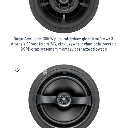
Origin Acoustics D85 W pełni odchylany głośnik sufitowy 3-
drożny z 8″ wooferem IMG, ekskluzywną technologią tweetera
DSPD oraz systemem montażu beznarzędziowego