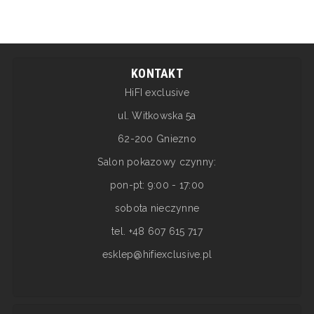
KONTAKT
HiFI exclusive
ul. Witkowska 5a
62-200 Gniezno
Salon pokazowy czynny:
pon-pt: 9:00 - 17:00
sobota nieczynne
tel. +48 607 615 717
esklep@hifiexclusive.pl