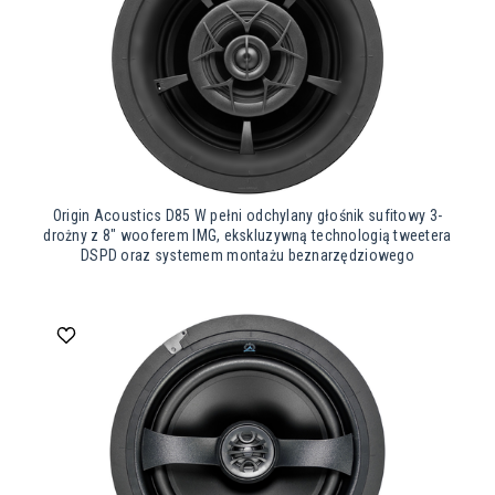
Origin Acoustics D85 W pełni odchylany głośnik sufitowy 3-
drożny z 8″ wooferem IMG, ekskluzywną technologią tweetera
DSPD oraz systemem montażu beznarzędziowego