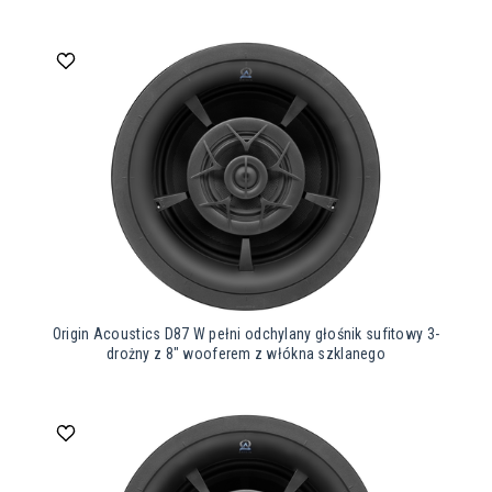
Origin Acoustics D87 W pełni odchylany głośnik sufitowy 3-
drożny z 8″ wooferem z włókna szklanego