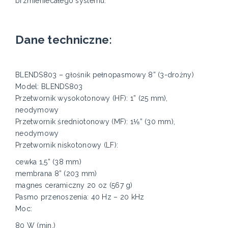
brzmieniecałego systemu.
Dane techniczne:
BLENDS803 – głośnik pełnopasmowy 8” (3-drożny)
Model: BLENDS803
Przetwornik wysokotonowy (HF): 1” (25 mm),
neodymowy
Przetwornik średniotonowy (MF): 1⅛” (30 mm),
neodymowy
Przetwornik niskotonowy (LF):
cewka 1,5” (38 mm)
membrana 8” (203 mm)
magnes ceramiczny 20 oz (567 g)
Pasmo przenoszenia: 40 Hz – 20 kHz
Moc:
80 W (min.)