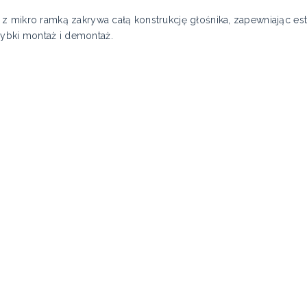
z mikro ramką zakrywa całą konstrukcję głośnika, zapewniając es
bki montaż i demontaż.
a