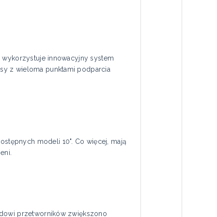
r wykorzystuje innowacyjny system
psy z wieloma punktami podparcia
stępnych modeli 10". Co więcej, mają
eni.
ładowi przetworników zwiększono