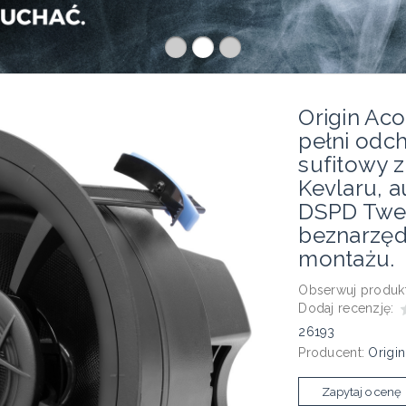
Origin Ac
pełni odch
sufitowy 
Kevlaru, a
DSPD Twee
beznarzę
montażu.
Obserwuj produkt
Dodaj recenzję:
26193
Producent:
Origin
Zapytaj o cenę