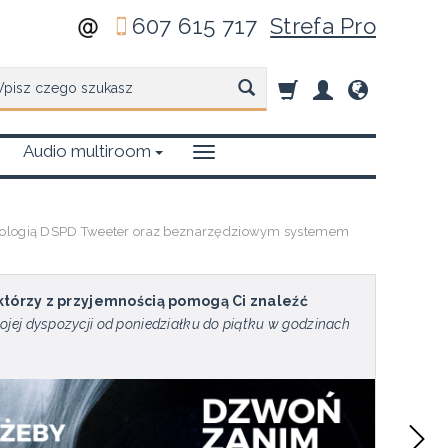
607 615 717
Strefa Pro
zukaj
Audio multiroom
chnologią DSPD Tweeter oraz beznarzędziowym systemem
 którzy z przyjemnością pomogą Ci znaleźć
ojej dyspozycji od poniedziałku do piątku w godzinach