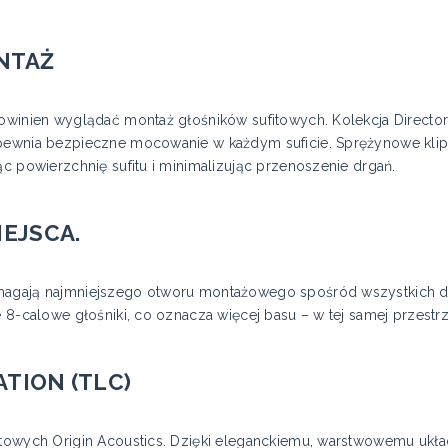
NTAŻ
powinien wyglądać montaż głośników sufitowych. Kolekcja Directo
apewnia bezpieczne mocowanie w każdym suficie. Sprężynowe kli
ąc powierzchnię sufitu i minimalizując przenoszenie drgań.
IEJSCA.
magają najmniejszego otworu montażowego spośród wszystkich do
e 8-calowe głośniki, co oznacza więcej basu – w tej samej przestrz
TION (TLC)
fitowych Origin Acoustics. Dzięki eleganckiemu, warstwowemu uk