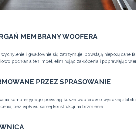
 DRGAŃ MEMBRANY WOOFERA
ychylenie i gwałtownie się zatrzymuje, powstają niepożądane fale
owo pochłania ten impet, eliminując zakłócenia i poprawiając wie
RMOWANE PRZEZ SPRASOWANIE
ania kompresyjnego powstają kosze wooferów o wysokiej stabilnoś
łcenia, bez wpływu samej konstrukcji na brzmienie.
OWNICA