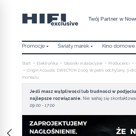
Twój Partner w Nowo
Promocje
Światy marek
Kino domowe
Start
Elektronika
Głośniki instalacyjne
Producenci
Origin Acoustic DIRECTOR D109 W pełni odchylany, 3-dr
montażu.
Jeśli masz wątpliwości lub trudności w podjęci
najlepsze rozwiązanie.
Nie wahaj się skontaktowa
09:00 - 17:00